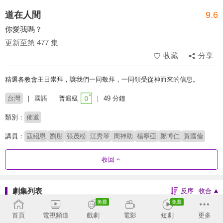
道在人間
9.6
你愛我嗎？
更新至第 477 集
收藏
分享
精選各教會主日崇拜，讓我們一同敬拜，一同領受從神而來的信息。
台灣
國語
普遍級
49 分鐘
類別：
佈道
講員：
寇紹恩
劉彤
張茂松
江秀琴
周神助
楊寧亞
鄭博仁
黃國倫
收回
劇集列表
反序
收合
469 - 477
433 - 468
397 - 432
361 - 396
首頁
電視頻道
戲劇
電影
短劇
更多