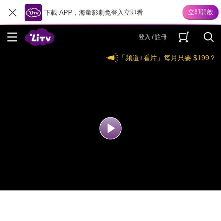
下載 APP，海量影劇免登入立即看
登入 / 註冊
「頻道+看片」每月只要 $199？