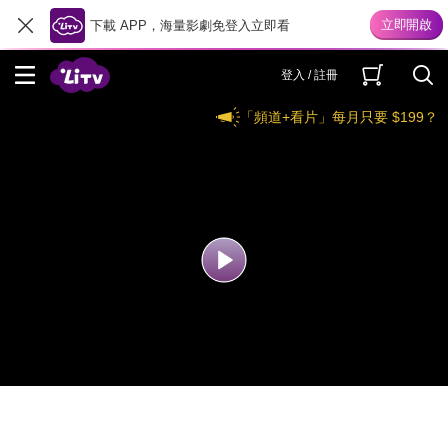
下載 APP，海量影劇免登入立即看
登入 / 註冊
「頻道+看片」每月只要 $199？