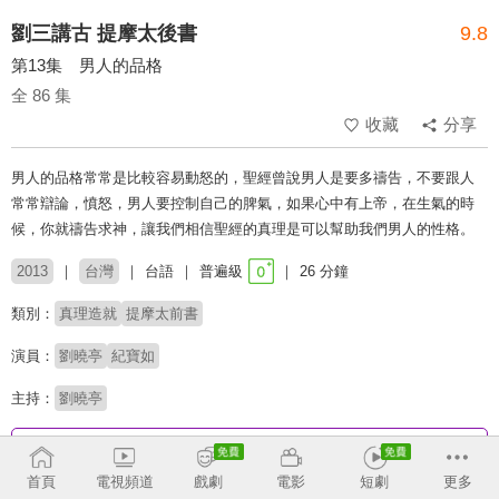
劉三講古 提摩太後書
9.8
第13集 男人的品格
全 86 集
收藏
分享
男人的品格常常是比較容易動怒的，聖經曾說男人是要多禱告，不要跟人
常常辯論，憤怒，男人要控制自己的脾氣，如果心中有上帝，在生氣的時
候，你就禱告求神，讓我們相信聖經的真理是可以幫助我們男人的性格。
2013
台灣
台語
普遍級
26 分鐘
類別：
真理造就
提摩太前書
演員：
劉曉亭
紀寶如
主持：
劉曉亭
收回
首頁
電視頻道
戲劇
電影
短劇
更多