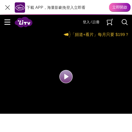
下載 APP，海量影劇免登入立即看
登入 / 註冊
「頻道+看片」每月只要 $199？