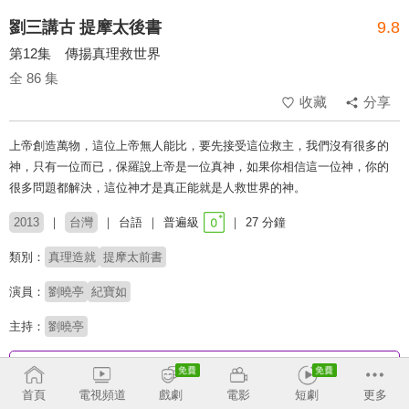
劉三講古 提摩太後書
9.8
第12集 傳揚真理救世界
全 86 集
收藏
分享
上帝創造萬物，這位上帝無人能比，要先接受這位救主，我們沒有很多的
神，只有一位而已，保羅說上帝是一位真神，如果你相信這一位神，你的
很多問題都解決，這位神才是真正能就是人救世界的神。
2013
台灣
台語
普遍級
27 分鐘
類別：
真理造就
提摩太前書
演員：
劉曉亭
紀寶如
主持：
劉曉亭
收回
首頁
電視頻道
戲劇
電影
短劇
更多