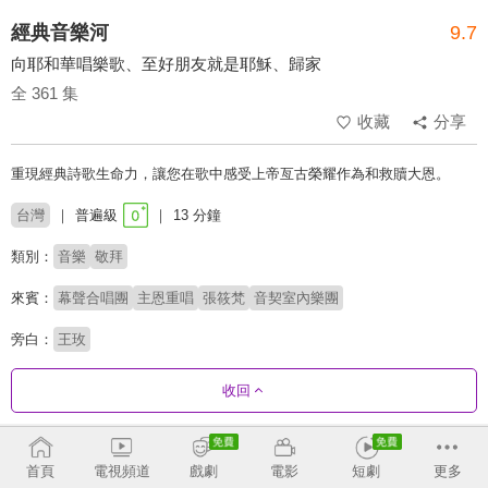
經典音樂河
9.7
向耶和華唱樂歌、至好朋友就是耶穌、歸家
全 361 集
收藏
分享
重現經典詩歌生命力，讓您在歌中感受上帝亙古榮耀作為和救贖大恩。
台灣
普遍級
13 分鐘
類別：
音樂
敬拜
來賓：
幕聲合唱團
主恩重唱
張筱梵
音契室內樂團
旁白：
王玫
收回
劇集列表
正序
收合
首頁
電視頻道
戲劇
電影
短劇
更多