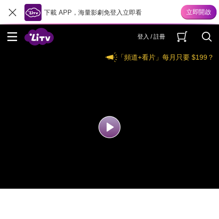
下載 APP，海量影劇免登入立即看
登入 / 註冊
「頻道+看片」每月只要 $199？