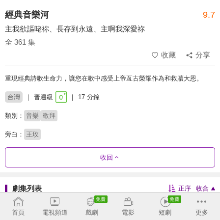
經典音樂河
9.7
主我欲謳咾祢、長存到永遠、主啊我深愛祢
全 361 集
收藏
分享
重現經典詩歌生命力，讓您在歌中感受上帝亙古榮耀作為和救贖大恩。
台灣
普遍級
17 分鐘
類別：
音樂
敬拜
旁白：
王玫
收回
劇集列表
正序
收合
1 - 36
37 - 72
73 - 109
110 - 161
首頁
電視頻道
戲劇
電影
短劇
更多