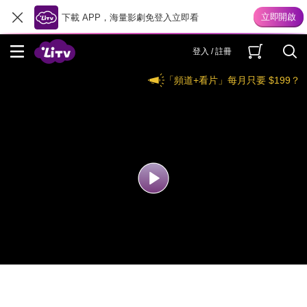
下載 APP，海量影劇免登入立即看
登入 / 註冊
「頻道+看片」每月只要 $199？