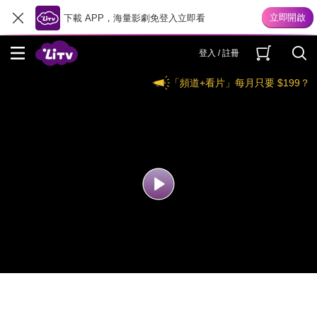
下載 APP，海量影劇免登入立即看
登入 / 註冊
「頻道+看片」每月只要 $199？