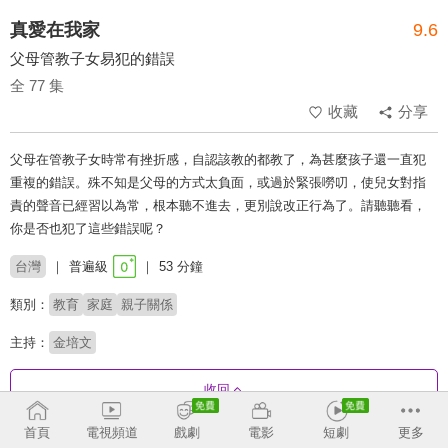
真愛在我家
9.6
父母管教子女易犯的錯誤
全 77 集
收藏
分享
父母在管教子女時常有挫折感，自認該教的都教了，為甚麼孩子還一直犯
重複的錯誤。殊不知是父母的方式太負面，或過於緊張嘮叨，使兒女對指
責的聲音已經習以為常，根本聽不進去，更別說改正行為了。請聽聽看，
你是否也犯了這些錯誤呢？
台灣
普遍級
53 分鐘
類別：
教育
家庭
親子關係
主持：
金培文
收回
首頁
電視頻道
戲劇
電影
短劇
更多