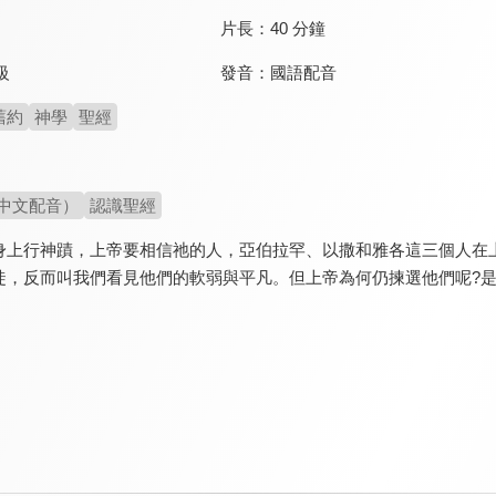
片長：
40 分鐘
發音：
國語配音
級
舊約
神學
聖經
中文配音）
認識聖經
身上行神蹟，上帝要相信祂的人，亞伯拉罕、以撒和雅各這三個人在
徒，反而叫我們看見他們的軟弱與平凡。但上帝為何仍揀選他們呢?