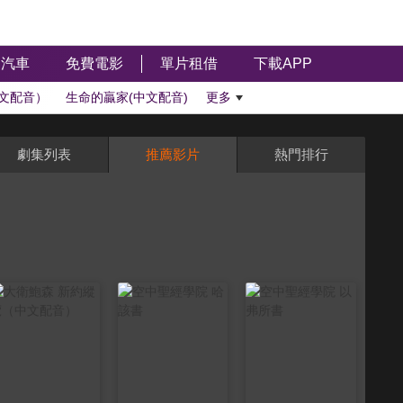
汽車
免費電影
單片租借
下載APP
文配音）
生命的贏家(中文配音)
更多
劇集列表
推薦影片
熱門排行