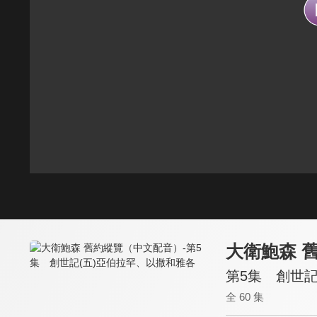
大衛鮑森 
第5集 創世記
全 60 集