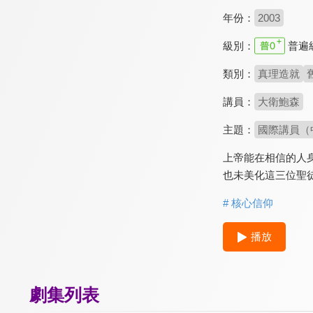
年份：
2003
級別：
普遍
類別：
真理造就
講員：
大衛鮑森
主題：
國際講員（
上帝能在相信的人
也未美化這三位聖
# 核心信仰
播放
劇集列表