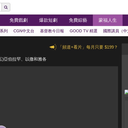
免費戲劇
爆款短劇
免費綜藝
蒙福人生
系列
CGN中文台
基督教今日報
GOOD TV 精選
國際講員（中
「頻道+看片」每月只要 $199？
五)亞伯拉罕、以撒和雅各