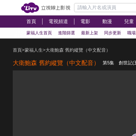
首頁
電視頻道
電影
動漫
兒童
蒙福人生首頁
進階篩選
最新上架
同步更新
職場
首頁
>
蒙福人生
>
大衛鮑森 舊約縱覽（中文配音）
大衛鮑森 舊約縱覽（中文配音）
第5集 創世記(