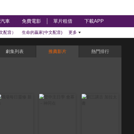
汽車
免費電影
單片租借
下載APP
文配音）
生命的贏家(中文配音)
更多
劇集列表
推薦影片
熱門排行