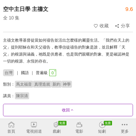
空中主日學 主禱文
9.6
全 10 集
收藏
分享
主禱文教導基督徒當如何禱告並活出怎麼樣的屬靈生活。「我們在天上的
父」提到耶穌在和天父禱告，教導信徒禱告的對象是誰，並且解釋「天
父」的根源與涵義，祂既是供應者、也是我們親暱的對象、更是確認神是
一切的根源、永恆的存在。
台灣
國語
普遍級
類別：
馬太福音
真理造就
新約
神學
講員：
陳宗清
收回
劇集列表
反序
首頁
電視頻道
戲劇
電影
短劇
更多