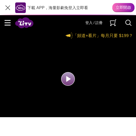
下載 APP，海量影劇免登入立即看
登入 / 註冊
「頻道+看片」每月只要 $199？