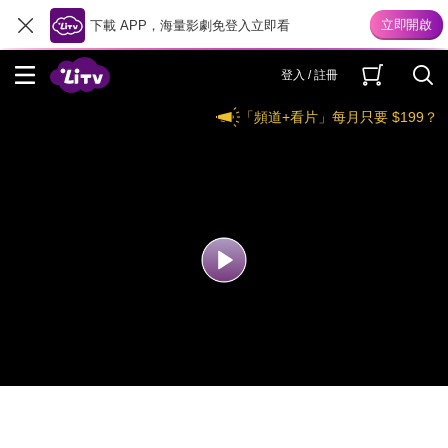
下載 APP，海量影劇免登入立即看
登入 / 註冊
「頻道+看片」每月只要 $199？