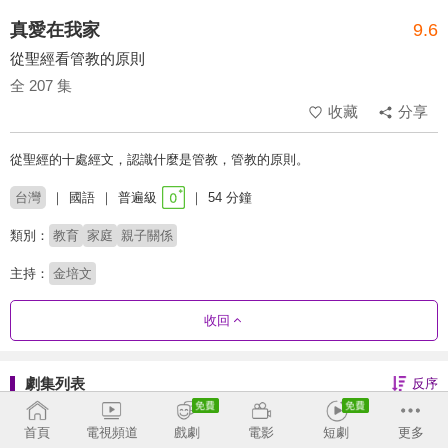
真愛在我家
9.6
從聖經看管教的原則
全 207 集
收藏
分享
從聖經的十處經文，認識什麼是管教，管教的原則。
台灣
國語
普遍級
54 分鐘
類別：
教育
家庭
親子關係
主持：
金培文
收回
劇集列表
反序
2020
首頁
電視頻道
戲劇
電影
短劇
更多