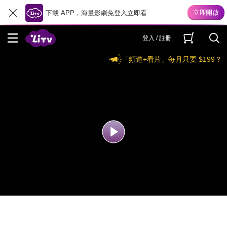
下載 APP，海量影劇免登入立即看
登入 / 註冊
「頻道+看片」每月只要 $199？