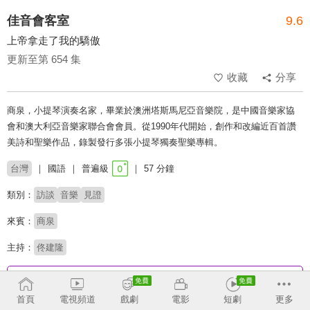
佳音會客室
9.6
上帝拿走了我的驕傲
更新至第 654 集
收藏
分享
商泉，小提琴演奏名家，畢業於澳洲塔斯馬尼亞音樂院，是中國音樂家協
會和澳大利亞音樂家聯合會會員。從1990年代開始，創作和改編近百首讚
美詩和聖樂作品，錄製發行多張小提琴獨奏聖樂專輯。
台灣
國語
普遍級
57 分鐘
類別：
訪談
音樂
見證
來賓：
商泉
主持：
佟建隆
收回
首頁
電視頻道
戲劇
電影
短劇
更多