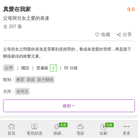
真愛在我家
9.6
父母與兒女之愛的表達
全 207 集
收藏
分享
父母與女之間愛的表達是需要刻意經營的，養成表達愛的習慣，將是親子
關係最佳的維繫元素。
台灣
國語
普遍級
55 分鐘
類別：
教育
家庭
親子關係
主持：
金培文
收回
劇集列表
反序
首頁
電視頻道
戲劇
電影
短劇
更多
2020