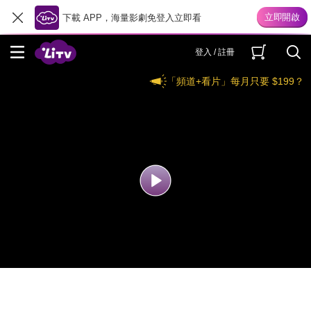
下載 APP，海量影劇免登入立即看
登入 / 註冊
「頻道+看片」每月只要 $199？