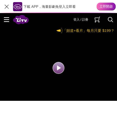
下載 APP，海量影劇免登入立即看
登入 / 註冊
「頻道+看片」每月只要 $199？