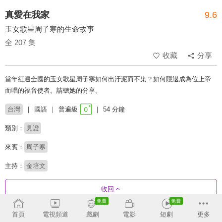
真愛在我家
9.6
玉女歌星周子寒的生命故事
全 207 集
收藏
分享
當年紅遍全國的玉女歌星周子寒如何出汙泥而不染？如何隱退成為位上帝
而唱的福音使者。請聽她的分享。
台灣
國語
普遍級
54 分鐘
類別：
見證
來賓：
周子寒
主持：
金培文
收回
首頁
電視頻道
戲劇
電影
短劇
更多
劇集列表
反序