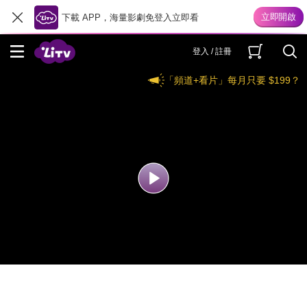
下載 APP，海量影劇免登入立即看
登入 / 註冊
「頻道+看片」每月只要 $199？