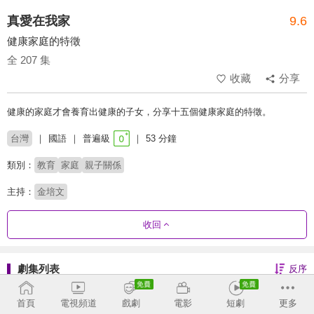
真愛在我家
9.6
健康家庭的特徵
全 207 集
收藏
分享
健康的家庭才會養育出健康的子女，分享十五個健康家庭的特徵。
台灣
國語
普遍級
53 分鐘
類別：
教育
家庭
親子關係
主持：
金培文
收回
劇集列表
反序
2020
首頁
電視頻道
戲劇
電影
短劇
更多