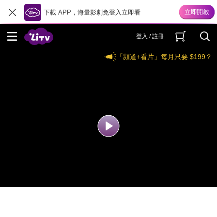
下載 APP，海量影劇免登入立即看
登入 / 註冊
「頻道+看片」每月只要 $199？