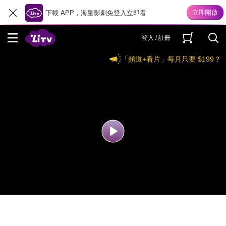
下載 APP，海量影劇免登入立即看
登入 / 註冊
「頻道+看片」每月只要 $199？