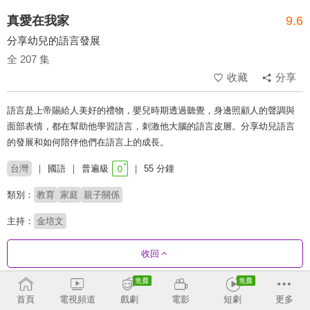
真愛在我家
9.6
分享幼兒的語言發展
全 207 集
收藏
分享
語言是上帝賜給人美好的禮物，嬰兒時期透過聽覺，身邊照顧人的聲調與
面部表情，都在幫助他學習語言，刺激他大腦的語言皮層。分享幼兒語言
的發展和如何陪伴他們在語言上的成長。
台灣
國語
普遍級
55 分鐘
類別：
教育
家庭
親子關係
主持：
金培文
收回
劇集列表
反序
首頁
電視頻道
戲劇
電影
短劇
更多