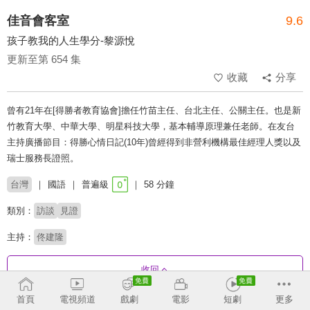
佳音會客室
9.6
孩子教我的人生學分-黎源悅
更新至第 654 集
收藏
分享
曾有21年在[得勝者教育協會]擔任竹苗主任、台北主任、公關主任。也是新
竹教育大學、中華大學、明星科技大學，基本輔導原理兼任老師。在友台
主持廣播節目：得勝心情日記(10年)曾經得到非營利機構最佳經理人獎以及
瑞士服務長證照。
台灣
國語
普遍級
58 分鐘
類別：
訪談
見證
主持：
佟建隆
收回
首頁
電視頻道
戲劇
電影
短劇
更多