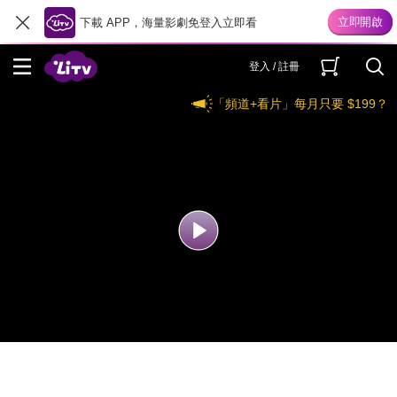
下載 APP，海量影劇免登入立即看
登入 / 註冊
「頻道+看片」每月只要 $199？