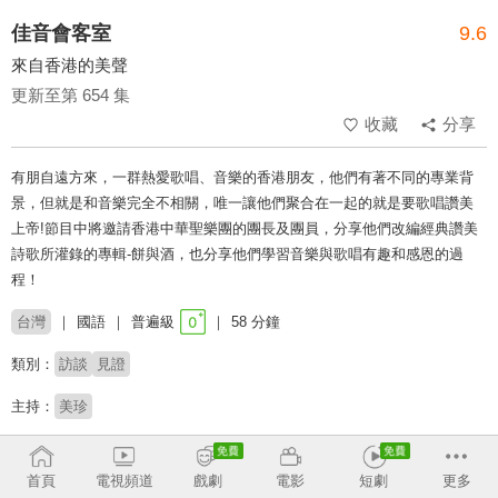
佳音會客室
9.6
來自香港的美聲
更新至第 654 集
收藏
分享
有朋自遠方來，一群熱愛歌唱、音樂的香港朋友，他們有著不同的專業背
景，但就是和音樂完全不相關，唯一讓他們聚合在一起的就是要歌唱讚美
上帝!節目中將邀請香港中華聖樂團的團長及團員，分享他們改編經典讚美
詩歌所灌錄的專輯-餅與酒，也分享他們學習音樂與歌唱有趣和感恩的過
程！
台灣
國語
普遍級
58 分鐘
類別：
訪談
見證
主持：
美珍
收回
首頁
電視頻道
戲劇
電影
短劇
更多