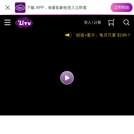
下載 APP，海量影劇免登入立即看
登入 / 註冊
「頻道+看片」每月只要 $199？