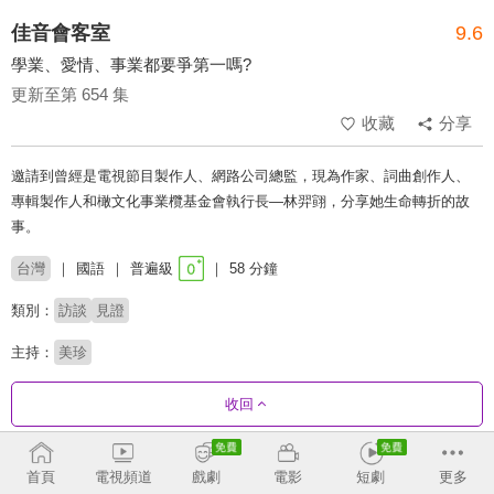
佳音會客室
9.6
學業、愛情、事業都要爭第一嗎?
更新至第 654 集
收藏
分享
邀請到曾經是電視節目製作人、網路公司總監，現為作家、詞曲創作人、
專輯製作人和橄文化事業欖基金會執行長—林羿翧，分享她生命轉折的故
事。
台灣
國語
普遍級
58 分鐘
類別：
訪談
見證
主持：
美珍
收回
劇集列表
反序
收合
首頁
電視頻道
戲劇
電影
短劇
更多