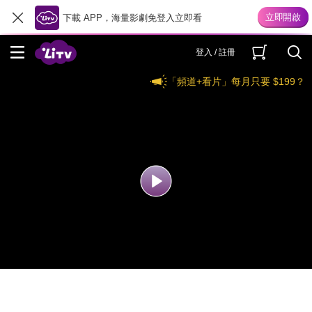
下載 APP，海量影劇免登入立即看
登入 / 註冊
「頻道+看片」每月只要 $199？