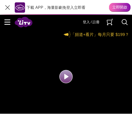
下載 APP，海量影劇免登入立即看
登入 / 註冊
「頻道+看片」每月只要 $199？