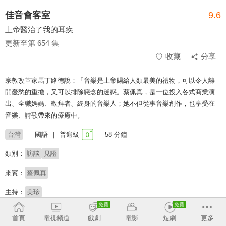
佳音會客室
9.6
上帝醫治了我的耳疾
更新至第 654 集
收藏
分享
宗教改革家馬丁路德說：「音樂是上帝賜給人類最美的禮物，可以令人離
開憂愁的重擔，又可以排除惡念的迷惑。蔡佩真，是一位投入各式商業演
出、全職媽媽、敬拜者、終身的音樂人；她不但從事音樂創作，也享受在
音樂、詩歌帶來的療癒中。
台灣
國語
普遍級
58 分鐘
類別：
訪談
見證
來賓：
蔡佩真
主持：
美珍
收回
首頁
電視頻道
戲劇
電影
短劇
更多