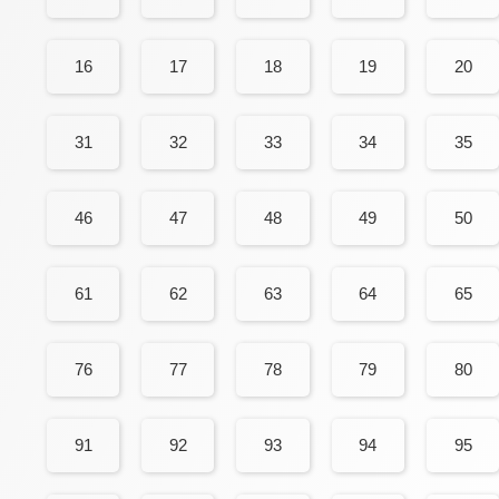
16
17
18
19
20
31
32
33
34
35
46
47
48
49
50
61
62
63
64
65
76
77
78
79
80
91
92
93
94
95