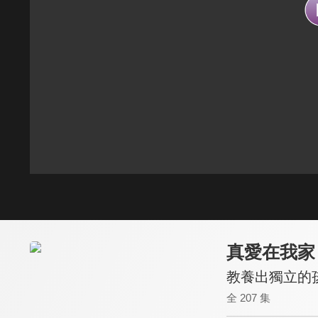
真愛在我家
教養出獨立的
全 207 集