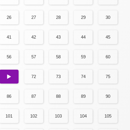
26
27
28
29
30
41
42
43
44
45
56
57
58
59
60
71
72
73
74
75
86
87
88
89
90
101
102
103
104
105