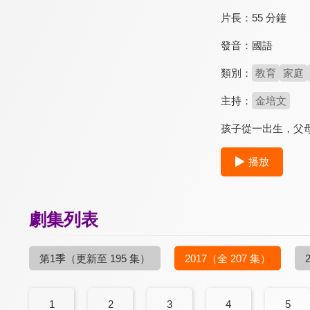
片長：
55 分鐘
發音：
國語
類別：
教育
家庭
主持：
金培文
孩子從一出生，父
播放
劇集列表
第1季
（更新至 195 集）
2017
（全 207 集）
1
2
3
4
5