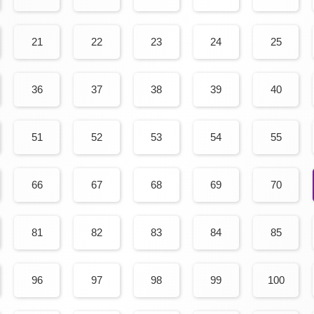
21
22
23
24
25
36
37
38
39
40
51
52
53
54
55
66
67
68
69
70
81
82
83
84
85
96
97
98
99
100