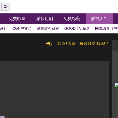
免費戲劇
爆款短劇
免費綜藝
蒙福人生
系列
CGN中文台
基督教今日報
GOOD TV 精選
國際講員（中
「頻道+看片」每月只要 $199？