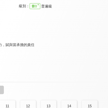
級別：
普遍級
幸福學堂-戀愛+婚前
幸福學堂-戀愛+婚前
我們EYE旅行 孩要去哪裡
9.4
9.4
9.4
全 13 集
全 20 集
全 13 集
力，賦與當承擔的責任
烤箱讀書會
生活家一筆
幸福學堂-婚姻家庭
9.8
9.6
9.4
）
更新至第 505 集
更新至第 291 集
全 7 集
11
12
13
14
15