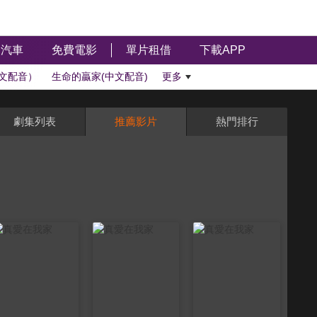
汽車
免費電影
單片租借
下載APP
文配音）
生命的贏家(中文配音)
更多
劇集列表
推薦影片
熱門排行