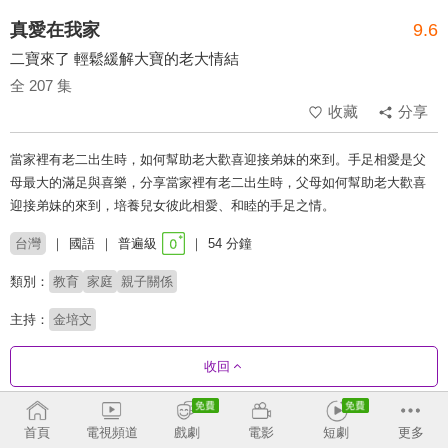
真愛在我家
9.6
二寶來了 輕鬆緩解大寶的老大情結
全 207 集
收藏
分享
當家裡有老二出生時，如何幫助老大歡喜迎接弟妹的來到。手足相愛是父
母最大的滿足與喜樂，分享當家裡有老二出生時，父母如何幫助老大歡喜
迎接弟妹的來到，培養兒女彼此相愛、和睦的手足之情。
台灣
國語
普遍級
54 分鐘
類別：
教育
家庭
親子關係
主持：
金培文
收回
劇集列表
反序
首頁
電視頻道
戲劇
電影
短劇
更多