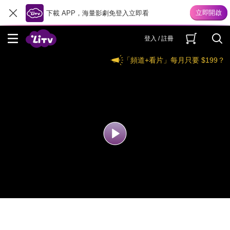
下載 APP，海量影劇免登入立即看
登入 / 註冊
「頻道+看片」每月只要 $199？