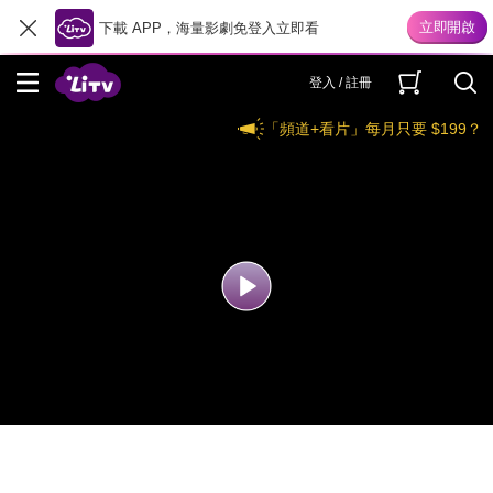
下載 APP，海量影劇免登入立即看
登入 / 註冊
「頻道+看片」每月只要 $199？