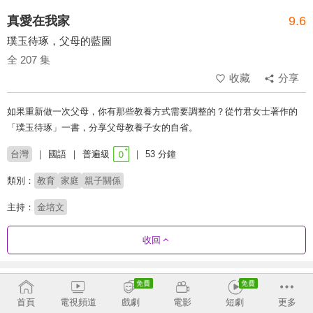
真愛在我家
9.6
璞玉待琢，父母的藍圖
全 207 集
收藏
分享
如果重新做一次父母，你有那些教養方式需要調整的？從竹君女士著作的
「璞玉待琢」一書，分享父母教養子女的自省。
台灣
國語
普遍級
53 分鐘
類別：
教育
家庭
親子關係
主持：
金培文
收回
劇集列表
反序
首頁
電視頻道
戲劇
電影
短劇
更多
2020