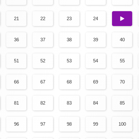
21
22
23
24
25
36
37
38
39
40
51
52
53
54
55
66
67
68
69
70
81
82
83
84
85
96
97
98
99
100