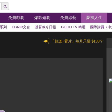
免費戲劇
爆款短劇
免費綜藝
蒙福人生
系列
CGN中文台
基督教今日報
GOOD TV 精選
國際講員（中
「頻道+看片」每月只要 $199？