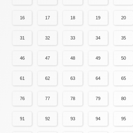
16
17
18
19
20
31
32
33
34
35
46
47
48
49
50
61
62
63
64
65
76
77
78
79
80
91
92
93
94
95