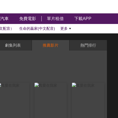
汽車
免費電影
單片租借
下載APP
文配音）
生命的贏家(中文配音)
更多
劇集列表
推薦影片
熱門排行