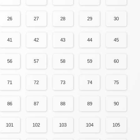
26
27
28
29
30
41
42
43
44
45
56
57
58
59
60
71
72
73
74
75
86
87
88
89
90
101
102
103
104
105