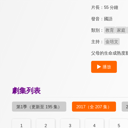
片長：
55 分鐘
發音：
國語
類別：
教育
家庭
主持：
金培文
父母的生命成熟度
播放
劇集列表
第1季
（更新至 195 集）
2017
（全 207 集）
1
2
3
4
5