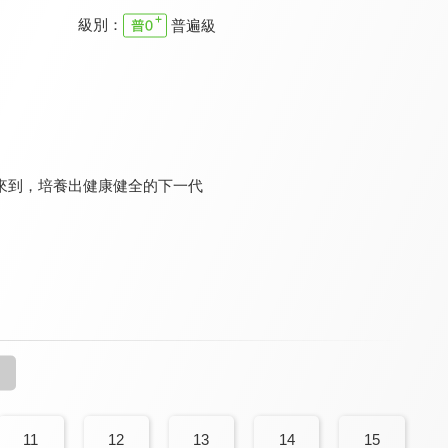
級別：
普遍級
幸福學堂-戀愛+婚前
幸福學堂-戀愛+婚前
我們EYE旅行 孩要去哪裡
9.4
9.4
9.4
全 13 集
全 20 集
全 13 集
來到，培養出健康健全的下一代
烤箱讀書會
生活家一筆
幸福學堂-婚姻家庭
9.8
9.6
9.4
）
更新至第 505 集
更新至第 291 集
全 7 集
11
12
13
14
15