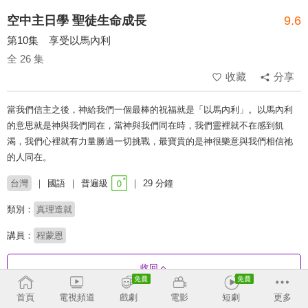
空中主日學 聖徒生命成長
9.6
第10集 享受以馬內利
全 26 集
收藏
分享
當我們信主之後，神給我們一個最棒的祝福就是「以馬內利」。以馬內利
的意思就是神與我們同在，當神與我們同在時，我們靈裡就不在感到飢
渴，我們心裡就有力量勝過一切挑戰，最寶貴的是神很樂意與我們相信祂
的人同在。
台灣
國語
普遍級
29 分鐘
類別：
真理造就
講員：
程蒙恩
收回
首頁
電視頻道
戲劇
電影
短劇
更多