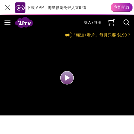
下載 APP，海量影劇免登入立即看
登入 / 註冊
「頻道+看片」每月只要 $199？