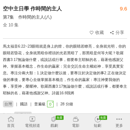
空中主日學 作時間的主人
9.6
第7集 作時間的主人(八)
全 10 集
收藏
分享
馬太福音6:22~23眼睛就是身上的燈，你的眼睛若瞭亮，全身就光明，你的
眼睛若昏花，全身就黑暗你裡頭的光若黑暗了，那黑暗是何等大呢？歌羅
西書3:17無論做什麼，或說話或行事，都要奉主耶穌的名，藉著他感謝父
神。掌握基本概念，作生命的贏家：完全交託生命主權給神，享受真實安
息。專注分兩大類：1.決定做什麼以後，要專注於決定做的事2.正在做決定
做的事後，要專心去做掌握基本概念，作生命的贏家：專注神要我做的
事，享受神，榮耀神。歌羅西書3:17無論做什麼，或說話或行事，都要奉主
耶穌的名，藉著他感謝父神。詩篇16:8我將
台灣
國語
普遍級
28 分鐘
類別：
真理造就
首頁
電視頻道
戲劇
電影
短劇
更多
講員：
劉志雄