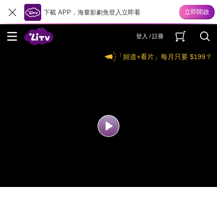
下載 APP，海量影劇免登入立即看
登入 / 註冊
「頻道+看片」每月只要 $199？