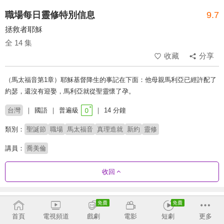
職場每日靈修特別信息
9.7
拯救者耶穌
全 14 集
收藏
分享
（馬太福音第1章）耶穌基督降生的事記在下面：他母親馬利亞已經許配了
約瑟，還沒有迎娶，馬利亞就從聖靈懷了孕。
台灣
國語
普遍級
14 分鐘
類別：
聖誕節
職場
馬太福音
真理造就
新約
靈修
講員：
喬美倫
收回
劇集列表
正序
首頁
電視頻道
戲劇
電影
短劇
更多
聖誕節特別信息(福音書)