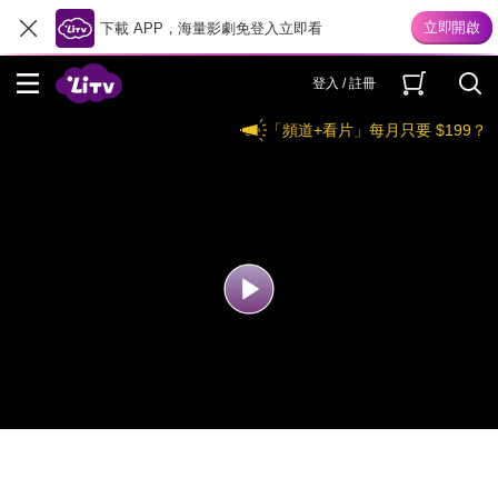
下載 APP，海量影劇免登入立即看
登入 / 註冊
「頻道+看片」每月只要 $199？