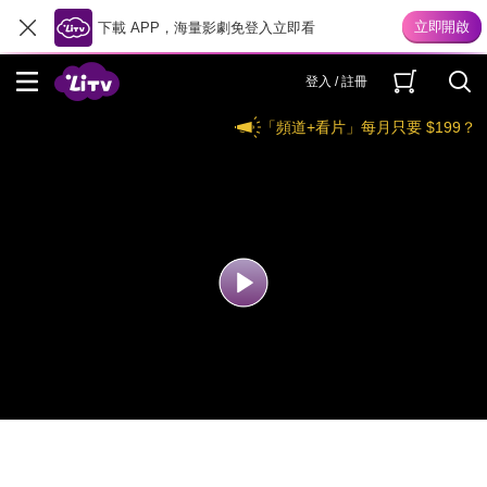
下載 APP，海量影劇免登入立即看
登入 / 註冊
「頻道+看片」每月只要 $199？