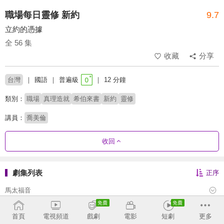
職場每日靈修 新約
9.7
立約的憑據
全 56 集
收藏
分享
台灣
國語
普遍級
12 分鐘
類別：
職場
真理造就
希伯來書
新約
靈修
講員：
喬美倫
收回
劇集列表
正序
馬太福音
馬可福音
首頁
電視頻道
戲劇
電影
短劇
更多