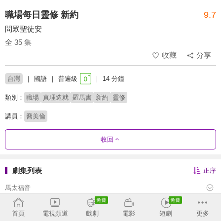
職場每日靈修 新約
9.7
問眾聖徒安
全 35 集
收藏
分享
台灣
國語
普遍級
14 分鐘
類別：
職場
真理造就
羅馬書
新約
靈修
講員：
喬美倫
收回
劇集列表
正序
馬太福音
馬可福音
首頁
電視頻道
戲劇
電影
短劇
更多