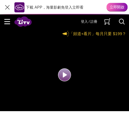
下載 APP，海量影劇免登入立即看
登入 / 註冊
「頻道+看片」每月只要 $199？