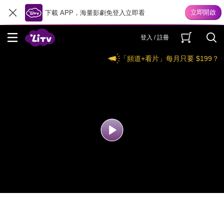
下載 APP，海量影劇免登入立即看
登入 / 註冊
「頻道+看片」每月只要 $199？