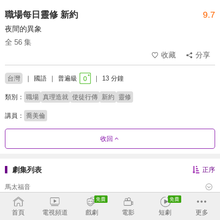
職場每日靈修 新約
9.7
夜間的異象
全 56 集
收藏
分享
台灣
國語
普遍級
13 分鐘
類別：
職場
真理造就
使徒行傳
新約
靈修
講員：
喬美倫
收回
劇集列表
正序
馬太福音
馬可福音
首頁
電視頻道
戲劇
電影
短劇
更多