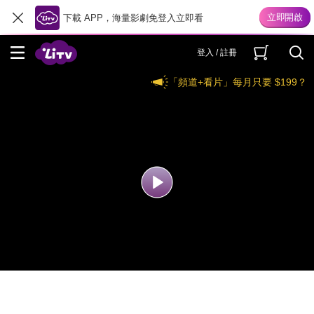
下載 APP，海量影劇免登入立即看
登入 / 註冊
「頻道+看片」每月只要 $199？