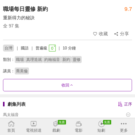
職場每日靈修 新約
9.7
重新得力的秘訣
全 97 集
收藏
分享
台灣
國語
普遍級
10 分鐘
類別：
職場
真理造就
約翰福音
新約
靈修
講員：
喬美倫
收回
劇集列表
正序
馬太福音
馬可福音
首頁
電視頻道
戲劇
電影
短劇
更多