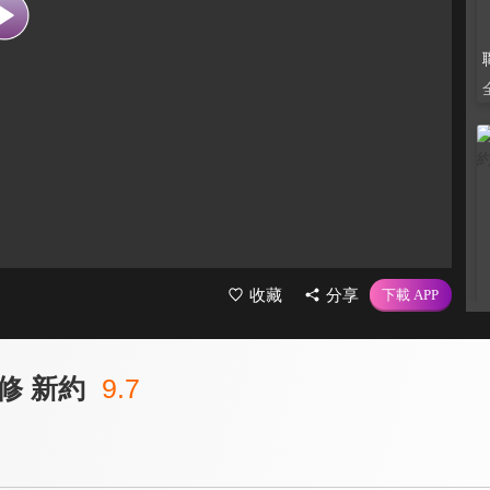
收藏
分享
修 新約
9.7