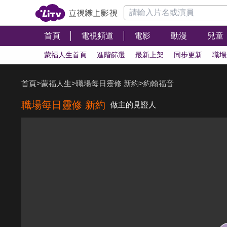
首頁
電視頻道
電影
動漫
兒童
蒙福人生首頁
進階篩選
最新上架
同步更新
職場
首頁
>
蒙福人生
>
職場每日靈修 新約
>
約翰福音
職場每日靈修 新約
做主的見證人