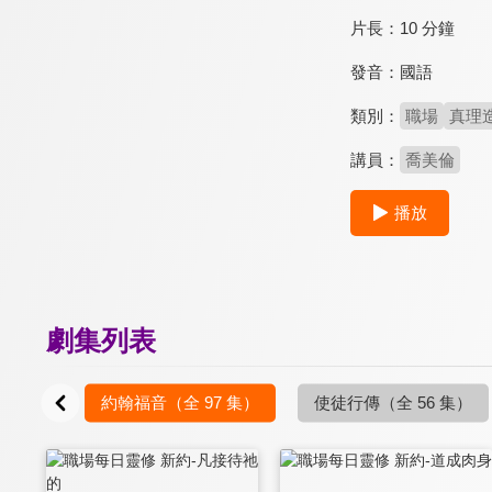
片長：
10 分鐘
發音：
國語
類別：
職場
真理
講員：
喬美倫
播放
劇集列表
7 集）
約翰福音
（全 97 集）
使徒行傳
（全 56 集）