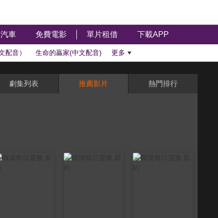
汽車
免費電影
單片租借
下載APP
文配音）
生命的贏家(中文配音)
更多
劇集列表
推薦影片
熱門排行