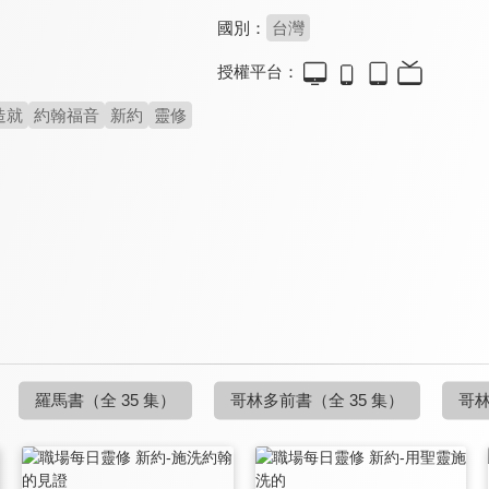
國別：
台灣
授權平台：
造就
約翰福音
新約
靈修
羅馬書
（全 35 集）
哥林多前書
（全 35 集）
哥