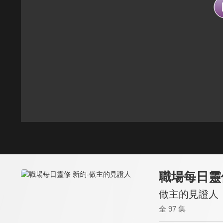
職場每日靈
做主的見證人
全 97 集