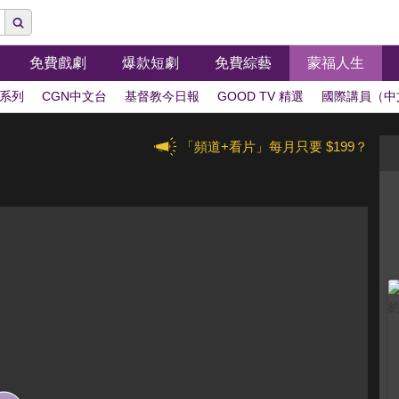
免費戲劇
爆款短劇
免費綜藝
蒙福人生
系列
CGN中文台
基督教今日報
GOOD TV 精選
國際講員（中
「頻道+看片」每月只要 $199？