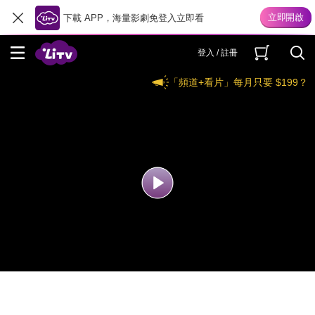
下載 APP，海量影劇免登入立即看
登入 / 註冊
「頻道+看片」每月只要 $199？