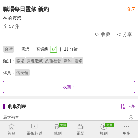
職場每日靈修 新約
9.7
神的震怒
全 97 集
收藏
分享
台灣
國語
普遍級
11 分鐘
類別：
職場
真理造就
約翰福音
新約
靈修
講員：
喬美倫
收回
劇集列表
正序
馬太福音
馬可福音
首頁
電視頻道
戲劇
電影
短劇
更多