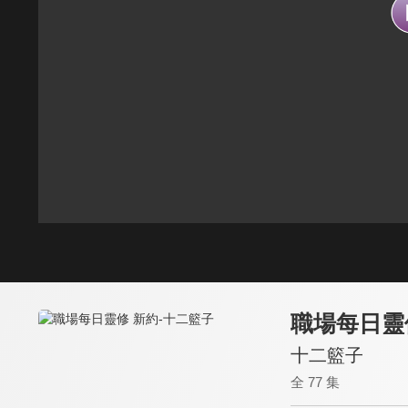
職場每日靈
十二籃子
全 77 集