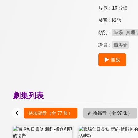
片長：
16 分鐘
發音：
國語
類別：
職場
真理
講員：
喬美倫
播放
劇集列表
1 集）
路加福音
（全 77 集）
約翰福音
（全 97 集）