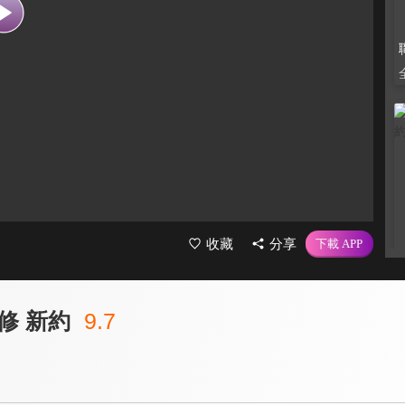
收藏
分享
修 新約
9.7