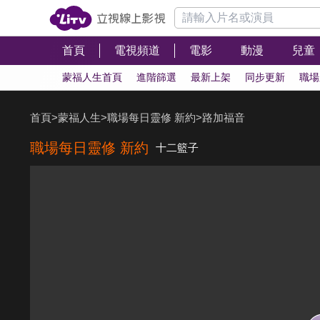
首頁
電視頻道
電影
動漫
兒童
蒙福人生首頁
進階篩選
最新上架
同步更新
職場
首頁
>
蒙福人生
>
職場每日靈修 新約
>
路加福音
職場每日靈修 新約
十二籃子