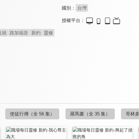
國別：
台灣
授權平台：
造就
路加福音
新約
靈修
使徒行傳
（全 56 集）
羅馬書
（全 35 集）
哥林