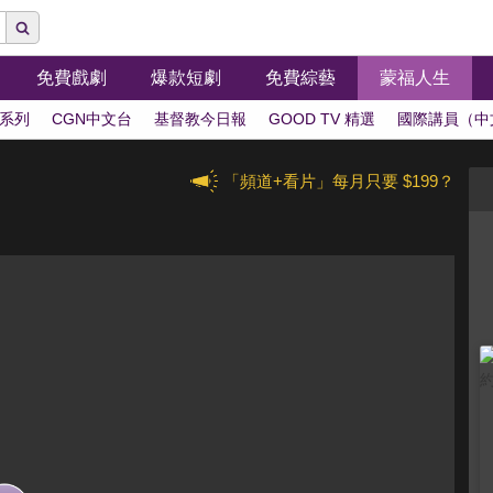
免費戲劇
爆款短劇
免費綜藝
蒙福人生
系列
CGN中文台
基督教今日報
GOOD TV 精選
國際講員（中
「頻道+看片」每月只要 $199？