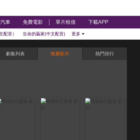
汽車
免費電影
單片租借
下載APP
文配音）
生命的贏家(中文配音)
更多
劇集列表
推薦影片
熱門排行