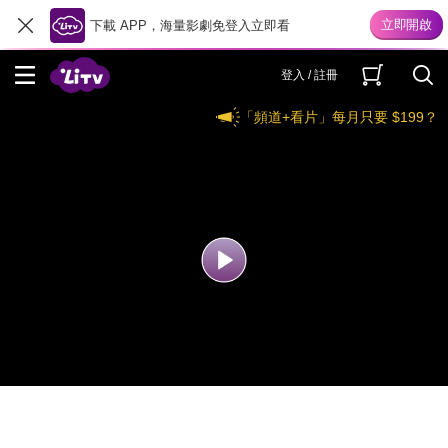
下載 APP，海量影劇免登入立即看
登入 / 註冊
「頻道+看片」每月只要 $199？