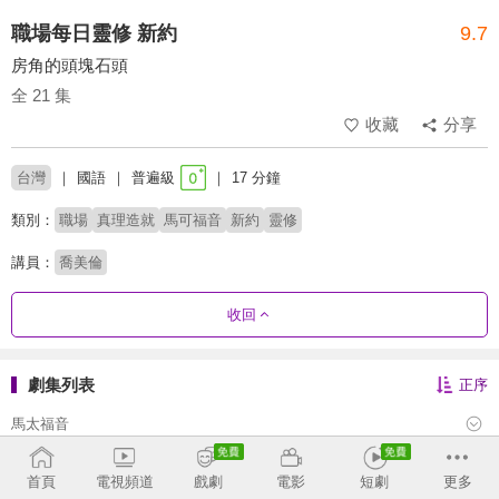
職場每日靈修 新約
9.7
房角的頭塊石頭
全 21 集
收藏
分享
台灣
國語
普遍級
17 分鐘
類別：
職場
真理造就
馬可福音
新約
靈修
講員：
喬美倫
收回
劇集列表
正序
馬太福音
馬可福音
首頁
電視頻道
戲劇
電影
短劇
更多