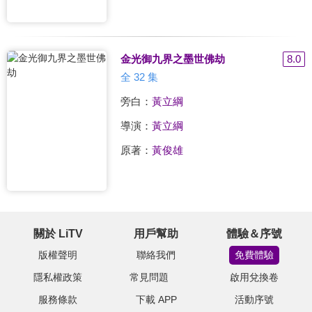
金光御九界之墨世佛劫
8.0
全 32 集
旁白：
黃立綱
導演：
黃立綱
原著：
黃俊雄
關於 LiTV
用戶幫助
體驗＆序號
版權聲明
聯絡我們
免費體驗
隱私權政策
常見問題
啟用兌換卷
服務條款
下載 APP
活動序號