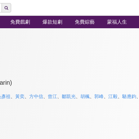
免費戲劇
爆款短劇
免費綜藝
蒙福人生
rin)
吳彥祖
、
黃奕
、
方中信
、
曾江
、
鄒凱光
、
胡楓
、
郭峰
、
江毅
、
駱應鈞