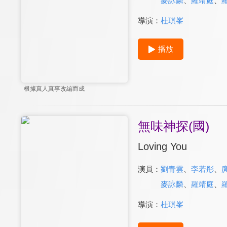
麥詠麟
、
羅靖庭
、
導演：
杜琪峯
播放
根據真人真事改編而成
無味神探(國)
Loving You
演員：
劉青雲
、
李若彤
、
麥詠麟
、
羅靖庭
、
導演：
杜琪峯