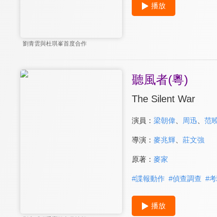
播放
劉青雲與杜琪峯首度合作
聽風者(粵)
The Silent War
演員：
梁朝偉
、
周迅
、
范
導演：
麥兆輝
、
莊文強
原著：
麥家
#
諜報動作
#
偵查調查
#
考
播放