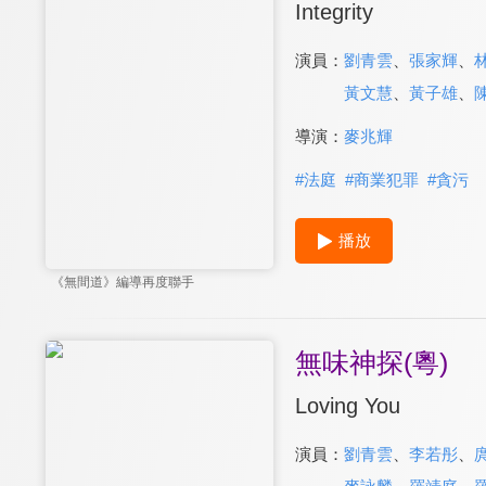
Integrity
演員：
劉青雲
、
張家輝
、
黃文慧
、
黃子雄
、
導演：
麥兆輝
#
法庭
#
商業犯罪
#
貪污
播放
《無間道》編導再度聯手
無味神探(粵)
Loving You
演員：
劉青雲
、
李若彤
、