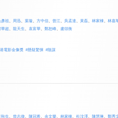
吳彥祖
、
周迅
、
葉璇
、
方中信
、
曾江
、
吳孟達
、
黃磊
、
林家棟
、
林嘉
何華超
、
龍天生
、
袁富華
、
鄭恕峰
、
盧頌衡
港電影金像獎
#
懸疑驚悚
#
陰謀
黃秋生
、
曾志偉
、
陳冠希
、
余文樂
、
林家棟
、
杜汶澤
、
陳慧琳
、
鄭秀