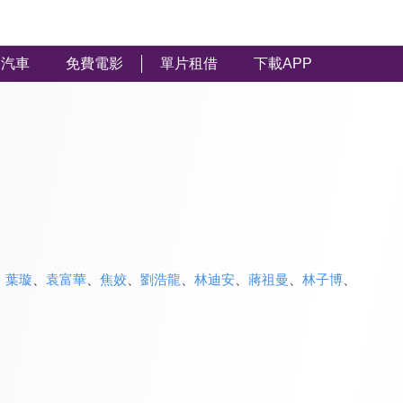
汽車
免費電影
單片租借
下載APP
、
葉璇
、
袁富華
、
焦姣
、
劉浩龍
、
林迪安
、
蔣祖曼
、
林子博
、