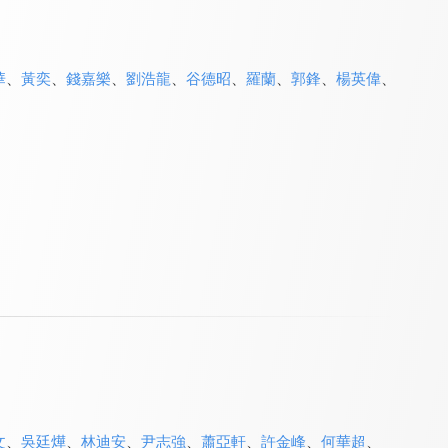
華
、
黃奕
、
錢嘉樂
、
劉浩龍
、
谷德昭
、
羅蘭
、
郭鋒
、
楊英偉
、
文
、
吳廷燁
、
林迪安
、
尹志強
、
蕭亞軒
、
許金峰
、
何華超
、