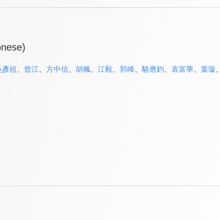
onese)
吳彥祖
、
曾江
、
方中信
、
胡楓
、
江毅
、
郭峰
、
駱應鈞
、
袁富華
、
葉璇