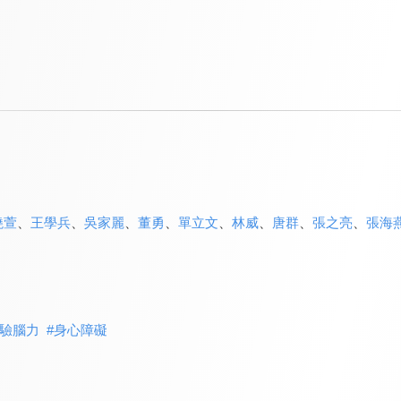
曉萱
、
王學兵
、
吳家麗
、
董勇
、
單立文
、
林威
、
唐群
、
張之亮
、
張海
驗腦力
#
身心障礙