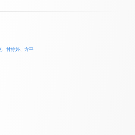
燕
、
甘婷婷
、
方平