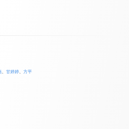
燕
、
甘婷婷
、
方平