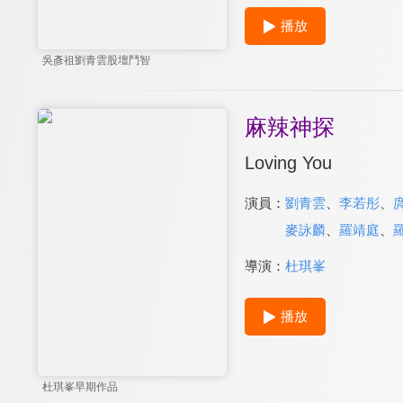
播放
吳彥祖劉青雲股壇鬥智
麻辣神探
Loving You
演員：
劉青雲
、
李若彤
、
麥詠麟
、
羅靖庭
、
導演：
杜琪峯
播放
杜琪峯早期作品