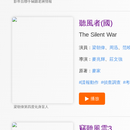
影帝后聯手竊聽老蔣情報
聽風者(國)
The Silent War
演員：
梁朝偉
、
周迅
、
范
導演：
麥兆輝
、
莊文強
原著：
麥家
#
諜報動作
#
偵查調查
#
考
播放
梁朝偉第四度化身盲人
竊聽風雲3