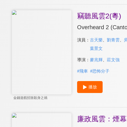
竊聽風雲2(粵)
Overheard 2 (Cant
演員：
古天樂
、
劉青雲
、
葉景文
導演：
麥兆輝
、
莊文強
#
飛車
#
恐怖分子
播放
金錢遊戲招致殺身之禍
廉政風雲：煙幕