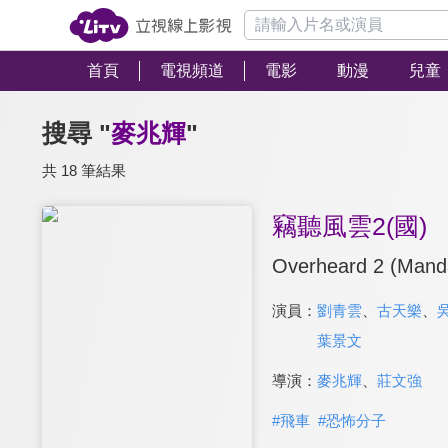
首頁
電視頻道
電影
動漫
兒童
搜尋 "
麥兆輝
"
共 18 筆結果
竊聽風雲2(國)
Overheard 2 (Manda
演員：
劉青雲
、
古天樂
、
葉景文
導演：
麥兆輝
、
莊文強
#
飛車
#
恐怖分子