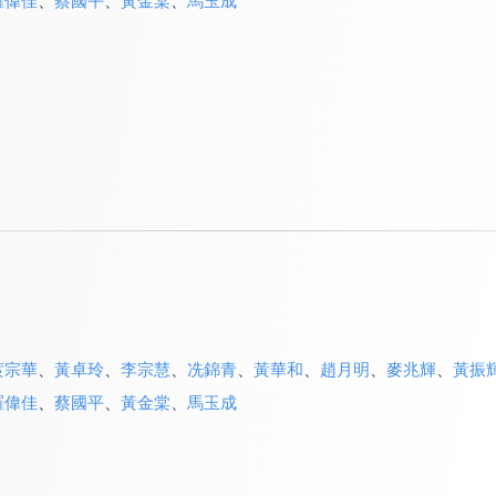
羅偉佳
、
蔡國平
、
黃金棠
、
馬玉成
庹宗華
、
黃卓玲
、
李宗慧
、
冼錦青
、
黃華和
、
趙月明
、
麥兆輝
、
黃振
羅偉佳
、
蔡國平
、
黃金棠
、
馬玉成