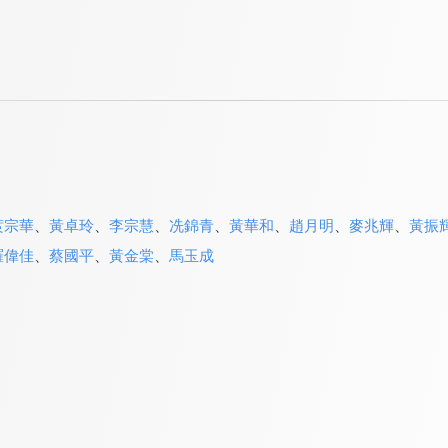
庹宗華
、
黃卓玲
、
李宗慧
、
冼錦青
、
黃華和
、
趙月明
、
麥兆輝
、
黃振
羅偉佳
、
蔡國平
、
黃金棠
、
馬玉成