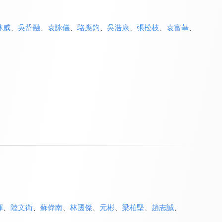
林威
、
吳岱融
、
袁詠儀
、
駱應鈞
、
吳浩康
、
張松枝
、
袁富華
、
輝
、
陸文衛
、
蘇偉南
、
林國傑
、
元彬
、
梁柏堅
、
趙志誠
、