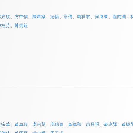
林嘉欣
、
方中信
、
陳家樂
、
湯怡
、
常倩
、
周祉君
、
何遠東
、
龐雨濃
、
陳桂芬
、
陳炳銓
庹宗華
、
黃卓玲
、
李宗慧
、
冼錦青
、
黃華和
、
趙月明
、
麥兆輝
、
黃振