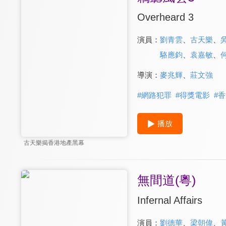
Overheard 3
演員：
劉青雲
、
古天樂
、
駱應鈞
、
袁嘉敏
、
導演：
麥兆輝
、
莊文強
#
網路犯罪
#
得獎電影
#
香
播放
古天樂揭香港地產黑幕
無間道(粵)
Infernal Affairs
演員：
劉德華
、
梁朝偉
、