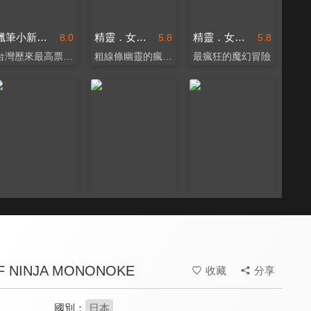
蠟筆小新：幽靈忍者珍風傳(國)
精靈．女巫．魔法書(德)
精靈．女巫．魔法書(國)
8.0
5.8
5.8
台灣歷來最高票房劇場版
粗線條幽靈的瘋狂冒險
最瘋狂的魔幻冒險
山海經之再見怪獸
夢想巨無霸(國)
夢想巨無霸(印尼語)
7.0
8.1
8.1
走進山海經怪獸齊聚崑崙
擁抱不同，勇敢做自己！
登頂印尼影史最賣座電影
F NINJA MONONOKE
收藏
分享
國別：
日本