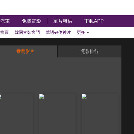
汽車
免費電影
單片租借
下載APP
影推薦
韓國古裝宮鬥
華語破億神片
更多
推薦影片
電影排行