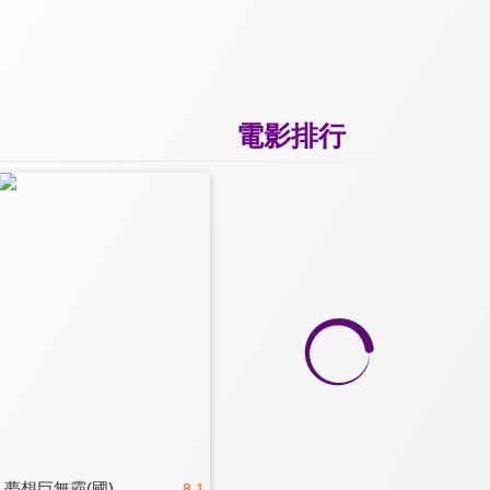
電影排行
夢想巨無霸(國)
8.1