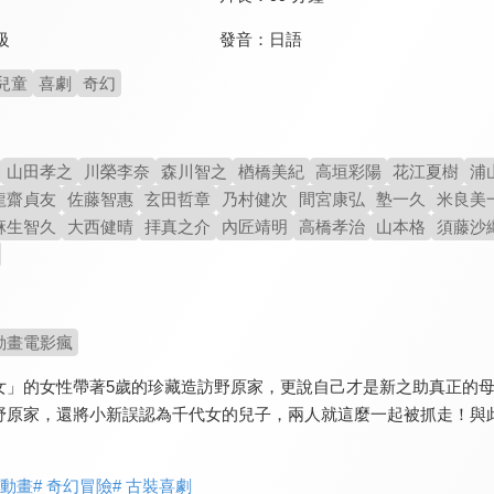
發音：
日語
級
兒童
喜劇
奇幻
山田孝之
川榮李奈
森川智之
楢橋美紀
高垣彩陽
花江夏樹
浦
龍齋貞友
佐藤智惠
玄田哲章
乃村健次
間宮康弘
塾一久
米良美
麻生智久
大西健晴
拝真之介
內匠靖明
高橋孝治
山本格
須藤沙
動畫電影瘋
女」的女性帶著5歲的珍藏造訪野原家，更說自己才是新之助真正的
野原家，還將小新誤認為千代女的兒子，兩人就這麼一起被抓走！與
歡動畫
# 奇幻冒險
# 古裝喜劇