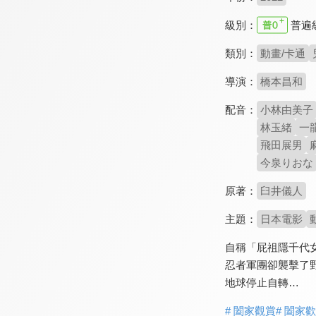
級別：
普遍
類別：
動畫/卡通
導演：
橋本昌和
配音：
小林由美子
林玉緒
一
飛田展男
今泉りおな
原著：
臼井儀人
主題：
日本電影
自稱「屁祖隱千代
忍者軍團卻襲擊了
地球停止自轉…
# 闔家觀賞
# 闔家