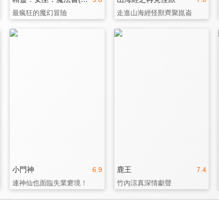
最瘋狂的魔幻冒險
走進山海經怪獸齊聚崑崙
小門神
鹿王
6.9
7.4
連神仙也面臨失業窘境！
竹內涼真深情獻聲