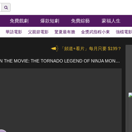
免費戲劇
爆款短劇
免費綜藝
蒙福人生
華語電影
父親節電影
驚夏最有膽
金獎武指程小東
強檔電
「頻道+看片」每月只要 $199？
CRAYON SHINCHAN THE MOVIE: THE TORNADO LEGEND OF NINJA MONONOKE