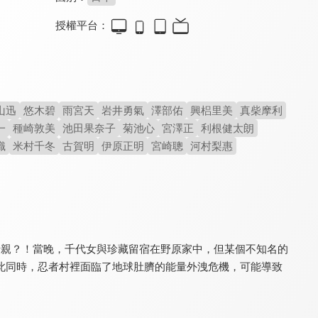
授權平台：
天使降臨到我身邊！珍貴的朋友
小門神
鹿王
8.0
6.9
7.4
人氣百合漫首部劇場版
連神仙也面臨失業窘境！
竹內涼真深情獻聲
山迅
悠木碧
雨宮天
岩井勇氣
澤部佑
興梠里美
真柴摩利
一
種崎敦美
池田果奈子
菊池心
宮澤正
利根健太朗
織
米村千冬
古賀明
伊原正明
宮崎聰
河村梨惠
母親？！當晚，千代女與珍藏留宿在野原家中，但某個不知名的
德古拉的新娘(英)
德古拉的新娘(國)
芬恩小精靈(國)
6.2
6.2
6.7
此同時，忍者村裡面臨了地球肚臍的能量外洩危機，可能導致
德古拉變暖男
吸血鬼求愛大作戰
猶如《怪獸電力公司》