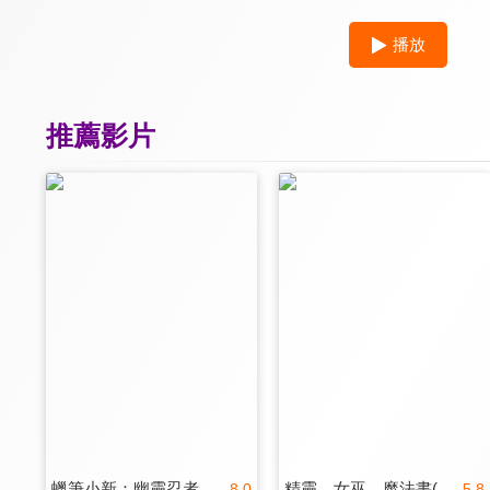
播放
推薦影片
蠟筆小新：幽靈忍者珍風傳(國)
精靈．女巫．魔法書(德)
8.0
5.8