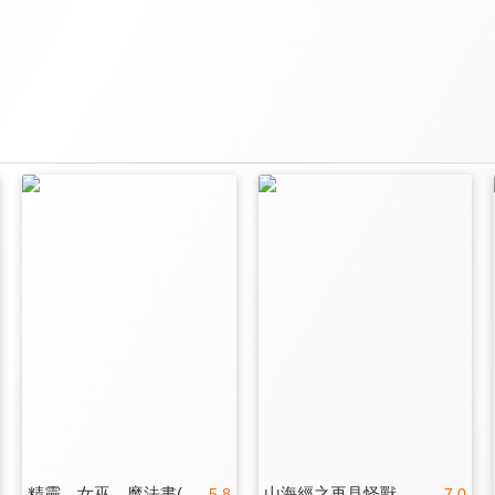
精靈．女巫．魔法書(國)
山海經之再見怪獸
5.8
7.0