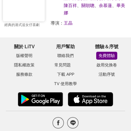
陳百祥
、
關朝聰
、
余慕蓮
、
畢美
娜
導演：
王晶
經典的港式追女仔喜劇
關於 LiTV
用戶幫助
體驗＆序號
版權聲明
聯絡我們
免費體驗
隱私權政策
常見問題
啟用兌換卷
服務條款
下載 APP
活動序號
TV 使用教學