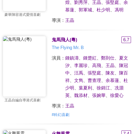
煌
、
劉秀萍
、
王晶
、
張堅庭
、
余
慕蓮
、
郭軍城
、
杜少明
、
馮明
豪華陣容港式愛情喜劇
導演：
王晶
鬼馬飛人(粵)
6.7
The Flying Mr. B
演員：
鍾鎮濤
、
鍾楚紅
、
鄭則仕
、
夏文
汐
、
李麗珍
、
高飛
、
王晶
、
陳冠
中
、
汪禹
、
張堅庭
、
陳友
、
陳百
祥
、
文雋
、
曹查理
、
余慕蓮
、
杜
少明
、
葉夏利
、
徐錦江
、
冼灝
英
、
魏添材
、
張婉華
、
徐愛心
王晶自編自導港式喜劇
導演：
王晶
#
科幻喜劇
火舞風雲
7.4