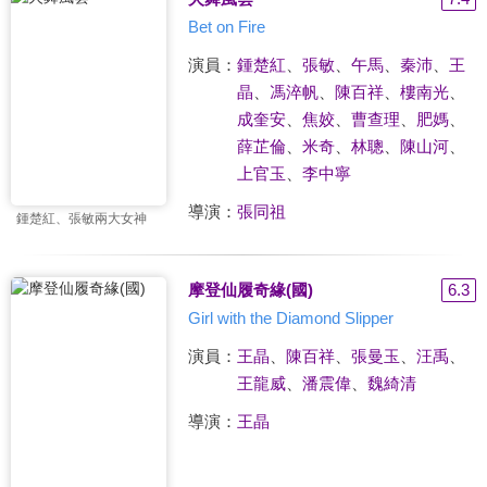
Bet on Fire
演員：
鍾楚紅
、
張敏
、
午馬
、
秦沛
、
王
晶
、
馮淬帆
、
陳百祥
、
樓南光
、
成奎安
、
焦姣
、
曹查理
、
肥媽
、
薛芷倫
、
米奇
、
林聰
、
陳山河
、
上官玉
、
李中寧
導演：
張同祖
鍾楚紅、張敏兩大女神
摩登仙履奇緣(國)
6.3
Girl with the Diamond Slipper
演員：
王晶
、
陳百祥
、
張曼玉
、
汪禹
、
王龍威
、
潘震偉
、
魏綺清
導演：
王晶