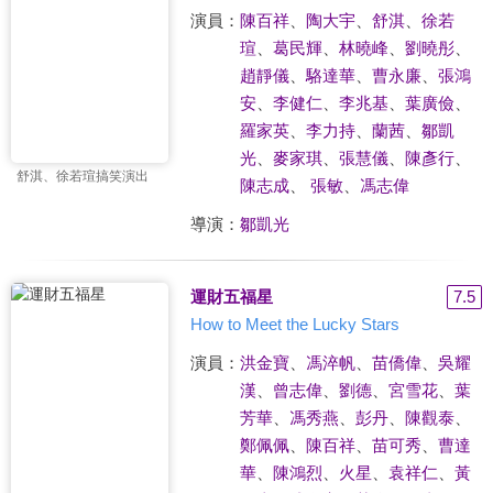
演員：
陳百祥
、
陶大宇
、
舒淇
、
徐若
瑄
、
葛民輝
、
林曉峰
、
劉曉彤
、
趙靜儀
、
駱達華
、
曹永廉
、
張鴻
安
、
李健仁
、
李兆基
、
葉廣儉
、
羅家英
、
李力持
、
蘭茜
、
鄒凱
光
、
麥家琪
、
張慧儀
、
陳彥行
、
舒淇、徐若瑄搞笑演出
陳志成
、
張敏
、
馮志偉
導演：
鄒凱光
運財五福星
7.5
How to Meet the Lucky Stars
演員：
洪金寶
、
馮淬帆
、
苗僑偉
、
吳耀
漢
、
曾志偉
、
劉德
、
宮雪花
、
葉
芳華
、
馮秀燕
、
彭丹
、
陳觀泰
、
鄭佩佩
、
陳百祥
、
苗可秀
、
曹達
華
、
陳鴻烈
、
火星
、
袁祥仁
、
黃