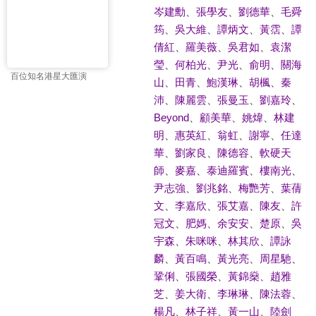
岑建勳
、
張學友
、
劉德華
、
毛舜
筠
、
吳大維
、
譚炳文
、
黃霑
、
譚
倩紅
、
羅美薇
、
吳君如
、
袁潔
瑩
、
何柏光
、
尹光
、
俞明
、
關海
百位知名港星大匯演
山
、
田青
、
鮑漢琳
、
胡楓
、
秦
沛
、
陳麗雲
、
張曼玉
、
劉嘉玲
、
Beyond
、
顧美華
、
姚煒
、
林建
明
、
惠英紅
、
翁虹
、
謝寧
、
任達
華
、
劉家良
、
陳德容
、
軟硬天
師
、
麥嘉
、
泰迪羅賓
、
樓南光
、
尹志強
、
劉兆銘
、
梅艷芳
、
葉蒨
文
、
李嘉欣
、
張艾嘉
、
陳友
、
許
冠文
、
肥媽
、
余安安
、
楚原
、
吳
宇森
、
朱咪咪
、
林其欣
、
譚詠
麟
、
黃百鳴
、
黃光亮
、
周星馳
、
鞏俐
、
張國榮
、
黃錦燊
、
趙雅
芝
、
姜大衛
、
李琳琳
、
陳法蓉
、
楊凡
、
林子祥
、
黃一山
、
陸劍