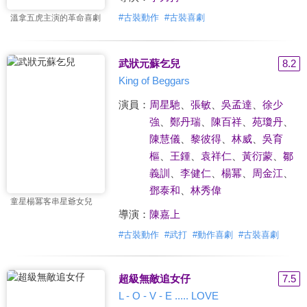
#
古裝動作
#
古裝喜劇
溫拿五虎主演的革命喜劇
武狀元蘇乞兒
8.2
King of Beggars
演員：
周星馳
、
張敏
、
吳孟達
、
徐少
強
、
鄭丹瑞
、
陳百祥
、
苑瓊丹
、
陳慧儀
、
黎彼得
、
林威
、
吳育
樞
、
王鍾
、
袁祥仁
、
黃衍蒙
、
鄒
義訓
、
李健仁
、
楊冪
、
周金江
、
鄧泰和
、
林秀偉
童星楊冪客串星爺女兒
導演：
陳嘉上
#
古裝動作
#
武打
#
動作喜劇
#
古裝喜劇
超級無敵追女仔
7.5
L - O - V - E ..... LOVE