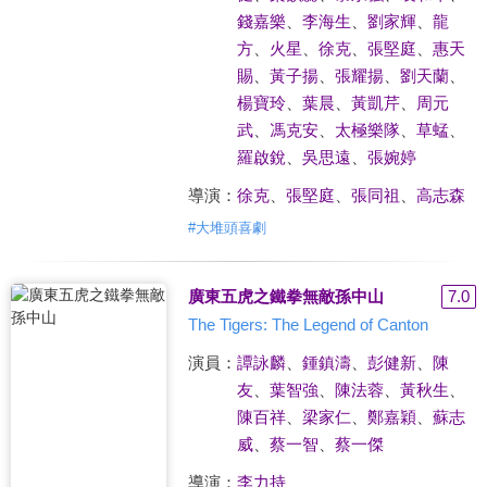
錢嘉樂
、
李海生
、
劉家輝
、
龍
方
、
火星
、
徐克
、
張堅庭
、
惠天
賜
、
黃子揚
、
張耀揚
、
劉天蘭
、
楊寶玲
、
葉晨
、
黃凱芹
、
周元
武
、
馮克安
、
太極樂隊
、
草蜢
、
羅啟銳
、
吳思遠
、
張婉婷
導演：
徐克
、
張堅庭
、
張同祖
、
高志森
#
大堆頭喜劇
廣東五虎之鐵拳無敵孫中山
7.0
The Tigers: The Legend of Canton
演員：
譚詠麟
、
鍾鎮濤
、
彭健新
、
陳
友
、
葉智強
、
陳法蓉
、
黃秋生
、
陳百祥
、
梁家仁
、
鄭嘉穎
、
蘇志
威
、
蔡一智
、
蔡一傑
導演：
李力持