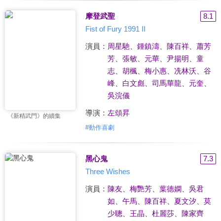
摩登武聖
8.1
Fist of Fury 1991 II
演員：
周星馳
、
鍾鎮濤
、
陳百祥
、
蕭芳
芳
、
張敏
、
元華
、
尹揚明
、
童
志
、
胡楓
、
梅小惠
、
冼林沃
、
谷
峰
、
白文彪
、
司馬華龍
、
元奎
、
吳浣儀
導演：
左頌昇
《新精武門》的續集
#
動作喜劇
黑心鬼
7.3
Three Wishes
演員：
陳友
、
梅艷芳
、
葉德嫻
、
吳君
如
、
午馬
、
陳百祥
、
夏文汐
、
莫
少聰
、
王晶
、
杜麗莎
、
陳家齊