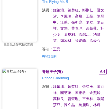
The Flying Mr. B
演員：
鍾鎮濤
、
鍾楚紅
、
鄭則仕
、
夏文
汐
、
李麗珍
、
高飛
、
王晶
、
陳冠
中
、
汪禹
、
張堅庭
、
陳友
、
陳百
祥
、
文雋
、
曹查理
、
余慕蓮
、
杜
少明
、
葉夏利
、
徐錦江
、
冼灝
英
、
魏添材
、
張婉華
、
徐愛心
王晶自編自導港式喜劇
導演：
王晶
#
科幻喜劇
青蛙王子(粵)
6.4
Prince Charming
演員：
鍾鎮濤
、
鍾楚紅
、
張曼玉
、
陳百
祥
、
關芝琳
、
陳惠敏
、
金燕玲
、
萬梓良
、
曹查理
、
王天林
、
歐陽
莎菲
、
陳立品
、
吳麗珠
、
林輝