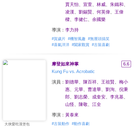
賈天怡
、
宣萱
、
林威
、
朱鐵和
、
凌漢
、
劉錫賢
、
何英偉
、
王偉
樑
、
李健仁
、
余國樂
導演：
李力持
#
賀歲片
#
機智風趣
#
無厘頭搞笑
#
喜氣洋洋
#
闔家觀賞
#
古裝喜劇
摩登如來神掌
6.6
Kung Fu vs. Acrobatic
演員：
劉德華
、
陳百祥
、
王祖賢
、
梅小
惠
、
元華
、
曹達華
、
劉洵
、
倪秉
郎
、
劉志榮
、
成奎安
、
李兆基
、
山怪
、
陳敬
、
江全
導演：
黃泰來
#
古裝動作
#
動作喜劇
大俠愛吃漢堡包