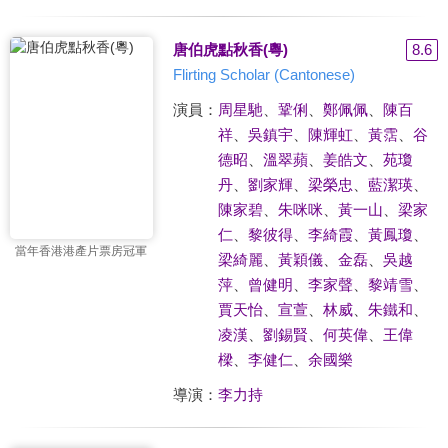
唐伯虎點秋香(粵)
8.6
Flirting Scholar (Cantonese)
演員：
周星馳
、
鞏俐
、
鄭佩佩
、
陳百
祥
、
吳鎮宇
、
陳輝虹
、
黃霑
、
谷
德昭
、
溫翠蘋
、
姜皓文
、
苑瓊
丹
、
劉家輝
、
梁榮忠
、
藍潔瑛
、
陳家碧
、
朱咪咪
、
黃一山
、
梁家
仁
、
黎彼得
、
李綺霞
、
黃鳳瓊
、
當年香港港產片票房冠軍
梁綺麗
、
黃穎儀
、
金磊
、
吳越
萍
、
曾健明
、
李家聲
、
黎靖雪
、
賈天怡
、
宣萱
、
林威
、
朱鐵和
、
凌漢
、
劉錫賢
、
何英偉
、
王偉
樑
、
李健仁
、
余國樂
導演：
李力持