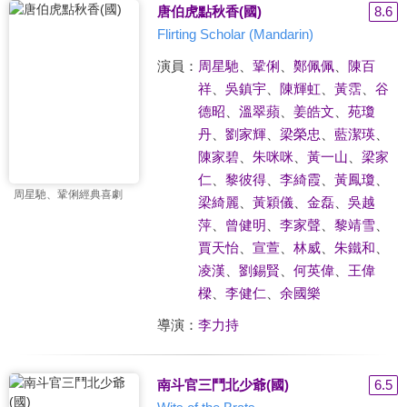
唐伯虎點秋香(國)
8.6
Flirting Scholar (Mandarin)
演員：
周星馳
、
鞏俐
、
鄭佩佩
、
陳百
祥
、
吳鎮宇
、
陳輝虹
、
黃霑
、
谷
德昭
、
溫翠蘋
、
姜皓文
、
苑瓊
丹
、
劉家輝
、
梁榮忠
、
藍潔瑛
、
陳家碧
、
朱咪咪
、
黃一山
、
梁家
仁
、
黎彼得
、
李綺霞
、
黃鳳瓊
、
周星馳、鞏俐經典喜劇
梁綺麗
、
黃穎儀
、
金磊
、
吳越
萍
、
曾健明
、
李家聲
、
黎靖雪
、
賈天怡
、
宣萱
、
林威
、
朱鐵和
、
凌漢
、
劉錫賢
、
何英偉
、
王偉
樑
、
李健仁
、
余國樂
導演：
李力持
南斗官三鬥北少爺(國)
6.5