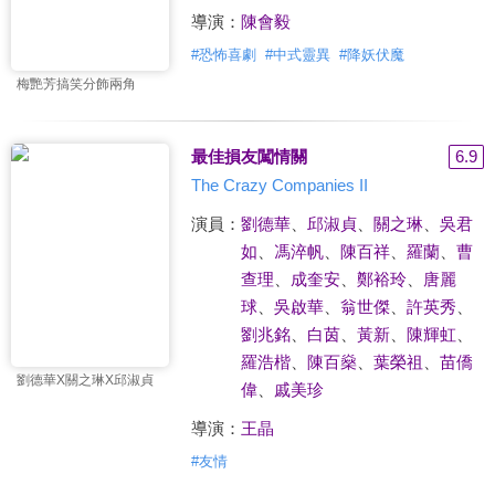
導演：
陳會毅
#
恐怖喜劇
#
中式靈異
#
降妖伏魔
梅艷芳搞笑分飾兩角
最佳損友闖情關
6.9
The Crazy Companies II
演員：
劉德華
、
邱淑貞
、
關之琳
、
吳君
如
、
馮淬帆
、
陳百祥
、
羅蘭
、
曹
查理
、
成奎安
、
鄭裕玲
、
唐麗
球
、
吳啟華
、
翁世傑
、
許英秀
、
劉兆銘
、
白茵
、
黃新
、
陳輝虹
、
羅浩楷
、
陳百燊
、
葉榮祖
、
苗僑
劉德華X關之琳X邱淑貞
偉
、
戚美珍
導演：
王晶
#
友情