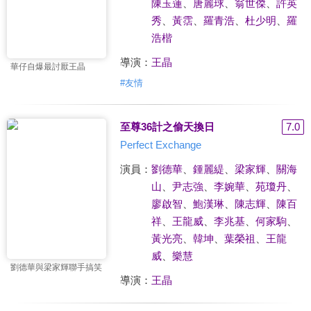
陳玉蓮
、
唐麗球
、
翁世傑
、
許英
秀
、
黃霑
、
羅青浩
、
杜少明
、
羅
浩楷
導演：
王晶
華仔自爆最討厭王晶
#
友情
至尊36計之偷天換日
7.0
Perfect Exchange
演員：
劉德華
、
鍾麗緹
、
梁家輝
、
關海
山
、
尹志強
、
李婉華
、
苑瓊丹
、
廖啟智
、
鮑漢琳
、
陳志輝
、
陳百
祥
、
王龍威
、
李兆基
、
何家駒
、
黃光亮
、
韓坤
、
葉榮祖
、
王龍
威
、
樂慧
劉德華與梁家輝聯手搞笑
導演：
王晶