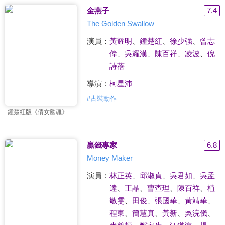
金燕子
7.4
The Golden Swallow
演員：
黃耀明
、
鍾楚紅
、
徐少強
、
曾志
偉
、
吳耀漢
、
陳百祥
、
凌波
、
倪
詩蓓
導演：
柯星沛
#
古裝動作
鍾楚紅版《倩女幽魂》
贏錢專家
6.8
Money Maker
演員：
林正英
、
邱淑貞
、
吳君如
、
吳孟
達
、
王晶
、
曹查理
、
陳百祥
、
植
敬雯
、
田俊
、
張國華
、
黃靖華
、
程東
、
簡慧真
、
黃新
、
吳浣儀
、