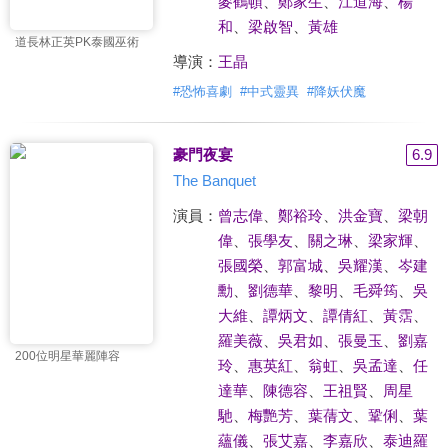
麥鶴頓
、
鄭家生
、
江道海
、
楊
和
、
梁啟智
、
黃雄
道長林正英PK泰國巫術
導演：
王晶
#
恐怖喜劇
#
中式靈異
#
降妖伏魔
豪門夜宴
6.9
The Banquet
演員：
曾志偉
、
鄭裕玲
、
洪金寶
、
梁朝
偉
、
張學友
、
關之琳
、
梁家輝
、
張國榮
、
郭富城
、
吳耀漢
、
岑建
勳
、
劉德華
、
黎明
、
毛舜筠
、
吳
大維
、
譚炳文
、
譚倩紅
、
黃霑
、
羅美薇
、
吳君如
、
張曼玉
、
劉嘉
200位明星華麗陣容
玲
、
惠英紅
、
翁虹
、
吳孟達
、
任
達華
、
陳德容
、
王祖賢
、
周星
馳
、
梅艷芳
、
葉蒨文
、
鞏俐
、
葉
蘊儀
、
張艾嘉
、
李嘉欣
、
泰迪羅