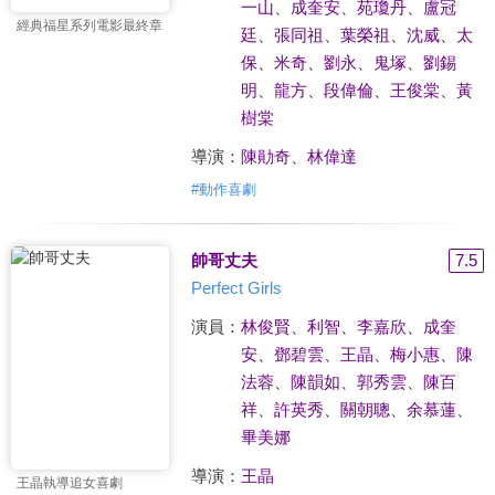
一山
、
成奎安
、
苑瓊丹
、
盧冠
經典福星系列電影最終章
廷
、
張同祖
、
葉榮祖
、
沈威
、
太
保
、
米奇
、
劉永
、
鬼塚
、
劉錫
明
、
龍方
、
段偉倫
、
王俊棠
、
黃
樹棠
導演：
陳勛奇
、
林偉達
#
動作喜劇
帥哥丈夫
7.5
Perfect Girls
演員：
林俊賢
、
利智
、
李嘉欣
、
成奎
安
、
鄧碧雲
、
王晶
、
梅小惠
、
陳
法蓉
、
陳韻如
、
郭秀雲
、
陳百
祥
、
許英秀
、
關朝聰
、
余慕蓮
、
畢美娜
導演：
王晶
王晶執導追女喜劇