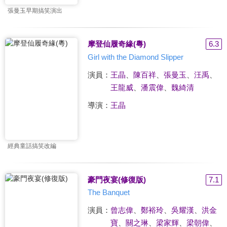
張曼玉早期搞笑演出
摩登仙履奇緣(粵)
6.3
Girl with the Diamond Slipper
演員：
王晶
、
陳百祥
、
張曼玉
、
汪禹
、
王龍威
、
潘震偉
、
魏綺清
導演：
王晶
經典童話搞笑改編
豪門夜宴(修復版)
7.1
The Banquet
演員：
曾志偉
、
鄭裕玲
、
吳耀漢
、
洪金
寶
、
關之琳
、
梁家輝
、
梁朝偉
、