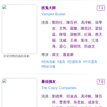
抓鬼大師
7.1
Vampire Buster
演員：
鄭則仕
、
陳百祥
、
馮淬帆
、
張學
友
、
文雋
、
羅蘭
、
陳奕詩
、
梁韻
蕊
、
鍾發
、
謝敏琪
、
紅薇
、
惠天
賜
、
沈威
、
王偉
、
葉佳
、
江道
海
、
梁心
、
羅樹琪
、
田啟文
導演：
羅文
、
蕭嘉榮
針砭時弊的諷刺喜劇
#
恐怖喜劇
#
靈異
#
惡靈附身
#
中式靈異
#
降妖伏魔
最佳損友
7.0
The Crazy Companies
演員：
劉德華
、
邱淑貞
、
馮淬帆
、
陳百
祥
、
曹查理
、
吳君如
、
成奎安
、