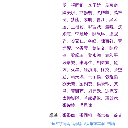
明
、
張同祖
、
李子雄
、
葉蘊儀
、
陳美琪
、
尹揚明
、
吳啟華
、
萬梓
良
、
狄龍
、
黎明
、
曾江
、
吳孟
達
、
王祖賢
、
郭富城
、
董驃
、
沈
殿霞
、
李麗珍
、
關珮琳
、
盧冠
廷
、
梁家仁
、
谷峰
、
陳百祥
、
黃
炳耀
、
李香琴
、
葉倩文
、
陳欣
健
、
梁韻蕊
、
黎永強
、
袁和平
、
錢嘉樂
、
李海生
、
劉家輝
、
龍
方
、
火星
、
鍾鎮濤
、
徐克
、
張堅
庭
、
惠天賜
、
黃子揚
、
張耀揚
、
劉天蘭
、
梁韻蕊
、
楊寶玲
、
葉
晨
、
黃凱芹
、
周元武
、
馮克安
、
太極樂隊
、
草蜢樂隊
、
羅啟銳
、
張婉婷
、
吳思遠
導演：
張堅庭
、
張同祖
、
高志森
、
徐克
#
無厘頭搞笑
#
詐騙
#
大堆頭喜劇
#
翻拍