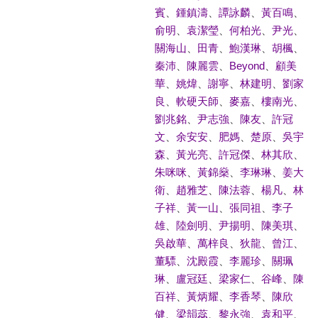
賓
、
鍾鎮濤
、
譚詠麟
、
黃百鳴
、
俞明
、
袁潔瑩
、
何柏光
、
尹光
、
關海山
、
田青
、
鮑漢琳
、
胡楓
、
秦沛
、
陳麗雲
、
Beyond
、
顧美
華
、
姚煒
、
謝寧
、
林建明
、
劉家
良
、
軟硬天師
、
麥嘉
、
樓南光
、
劉兆銘
、
尹志強
、
陳友
、
許冠
文
、
余安安
、
肥媽
、
楚原
、
吳宇
森
、
黃光亮
、
許冠傑
、
林其欣
、
朱咪咪
、
黃錦燊
、
李琳琳
、
姜大
衛
、
趙雅芝
、
陳法蓉
、
楊凡
、
林
子祥
、
黃一山
、
張同祖
、
李子
雄
、
陸劍明
、
尹揚明
、
陳美琪
、
吳啟華
、
萬梓良
、
狄龍
、
曾江
、
董驃
、
沈殿霞
、
李麗珍
、
關珮
琳
、
盧冠廷
、
梁家仁
、
谷峰
、
陳
百祥
、
黃炳耀
、
李香琴
、
陳欣
健
、
梁韻蕊
、
黎永強
、
袁和平
、