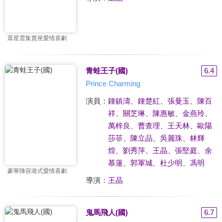
眾星雲集賣座愛情喜劇
青蛙王子(國)
6.4
Prince Charming
演員：
鍾鎮濤
、
鍾楚紅
、
張曼玉
、
陳百
祥
、
關芝琳
、
陳惠敏
、
金燕玲
、
萬梓良
、
曹查理
、
王天林
、
歐陽
莎菲
、
陳立品
、
吳麗珠
、
林輝
煌
、
劉秀萍
、
王晶
、
張堅庭
、
余
慕蓮
、
郭軍城
、
杜少明
、
馮明
豪華陣容港式愛情喜劇
導演：
王晶
鬼馬飛人(國)
6.7