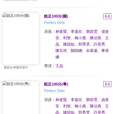
靚足100分(國)
6.6
Perfect Girls
演員：
林俊賢
、
李嘉欣
、
鄧碧雲
、
成奎
安
、
利智
、
梅小惠
、
陳法蓉
、
王
晶
、
陳韻如
、
郭秀雲
、
許英秀
、
陳百祥
、
關朝聰
、
余慕蓮
、
畢美
娜
導演：
王晶
最靚女神爆笑港片
靚足100分(粵)
6.6
Perfect Girls
演員：
林俊賢
、
李嘉欣
、
鄧碧雲
、
成奎
安
、
利智
、
梅小惠
、
陳法蓉
、
王
晶
、
陳韻如
、
郭秀雲
、
許英秀
、