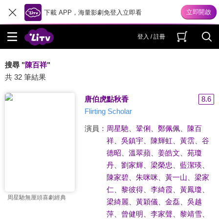
下載 APP，海量影劇免登入立即看
登入 / 註冊
搜尋 "
陳百祥
"
共 32 筆結果
唐伯虎點秋香
8.6
Flirting Scholar
演員：
周星馳
、
鞏俐
、
鄭佩佩
、
陳百
祥
、
吳鎮宇
、
陳輝虹
、
黃霑
、
谷
德昭
、
溫翠蘋
、
姜皓文
、
苑瓊
丹
、
劉家輝
、
梁榮忠
、
藍潔瑛
、
陳家碧
、
朱咪咪
、
黃一山
、
梁家
仁
、
黎彼得
、
李綺霞
、
黃鳳瓊
、
周星馳無厘頭喜劇經典
梁綺麗
、
黃穎儀
、
金磊
、
吳越
萍
、
曾健明
、
李家聲
、
黎靖雪
、