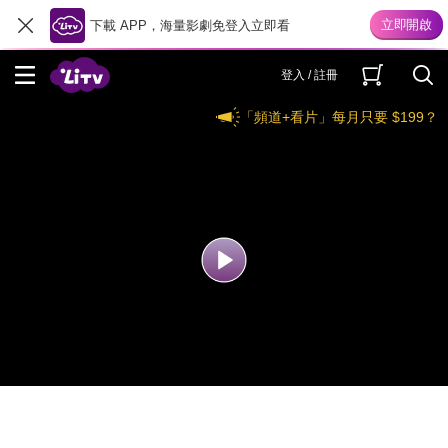
下載 APP，海量影劇免登入立即看
登入 / 註冊
「頻道+看片」每月只要 $199？