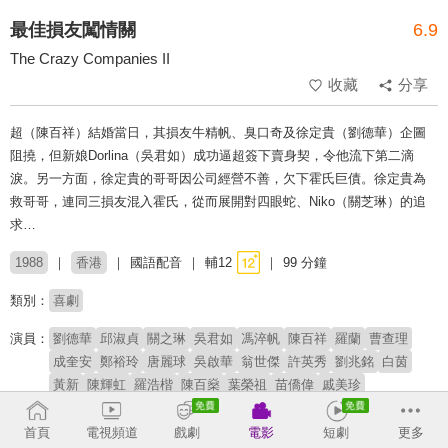
最佳損友闖情關
6.9
The Crazy Companies II
收藏
分享
超（陳百祥）結婚當日，其損友牛精帆、臭口奇及徐定貴（劉德華）企圖
阻撓，但新娘Dorlina（吳君如）成功逼超簽下賣身契，令他流下第二滴
淚。另一方面，徐定貴的哥哥因公司經營不善，欠下霍氏巨債。徐定貴為
救哥哥，連同三損友混入霍氏，從而展開對四眼蛇、Niko（關芝琳）的追
求…
1988
香港
國語配音
輔12
99 分鐘
類別：
喜劇
演員：
劉德華
邱淑貞
關之琳
吳君如
馮淬帆
陳百祥
羅蘭
曹查理
成奎安
鄭裕玲
唐麗球
吳啟華
翁世傑
許英秀
劉兆銘
白茵
黃新
陳輝虹
羅浩楷
陳百燊
葉榮祖
苗僑偉
戚美珍
導演：
王晶
首頁
電視頻道
戲劇
電影
短劇
更多