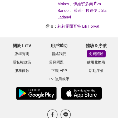
Mokos
、
伊娃班多爾 Éva
Bandor
、
茱莉亞拉達伊 Júlia
Ladányi
導演：
莉莉霍爾瓦特 Lili Horvát
關於 LiTV
用戶幫助
體驗＆序號
版權聲明
聯絡我們
免費體驗
隱私權政策
常見問題
啟用兌換卷
服務條款
下載 APP
活動序號
TV 使用教學