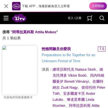
下載 APP，海量影劇免登入立即看
登入 / 註冊
搜尋 "
阿蒂拉莫科斯 Attila Mokos
"
共 1 筆結果
恍惚間聽見你愛我
7.5
Preparations to Be Together for an
Unknown Period of Time
演員：
娜塔莎斯托克 Natasa Stork
、
維
克托博多 Viktor Bodó
、
貝內特維
爾曼伊 Benett Vilmányi
、
佐爾特
納吉 Zsolt Nagy
、
彼得托特 Péter
Tóth
、
安多爾盧卡茨 Andor
代表匈牙利角逐奧斯卡
Lukáts
、
琳達莫希爾 Linda
Moshier
、
阿蒂拉莫科斯 Attila