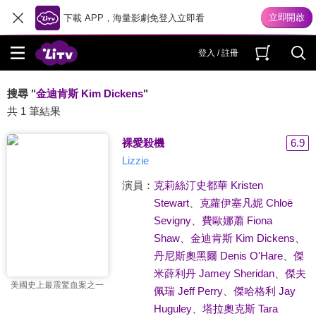
下載 APP，海量影劇免登入立即看
登入 / 註冊
搜尋 "
金迪肯斯 Kim Dickens
"
共 1 筆結果
裸愛殺機
6.9
Lizzie
演員：
克莉絲汀史都華 Kristen
Stewart
、
克蘿伊塞凡妮 Chloë
Sevigny
、
費歐娜蕭 Fiona
Shaw
、
金迪肯斯 Kim Dickens
、
丹尼斯奧黑爾 Denis O'Hare
、
傑
米薛利丹 Jamey Sheridan
、
傑夫
美國史上最震驚血案之一
佩瑞 Jeff Perry
、
傑哈格利 Jay
Huguley
、
塔拉奧克斯 Tara