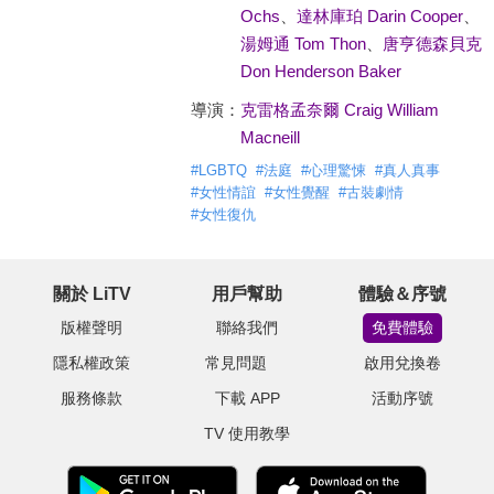
Ochs
、
達林庫珀 Darin Cooper
、
湯姆通 Tom Thon
、
唐亨德森貝克
Don Henderson Baker
導演：
克雷格孟奈爾 Craig William
Macneill
#
LGBTQ
#
法庭
#
心理驚悚
#
真人真事
#
女性情誼
#
女性覺醒
#
古裝劇情
#
女性復仇
關於 LiTV
用戶幫助
體驗＆序號
版權聲明
聯絡我們
免費體驗
隱私權政策
常見問題
啟用兌換卷
服務條款
下載 APP
活動序號
TV 使用教學