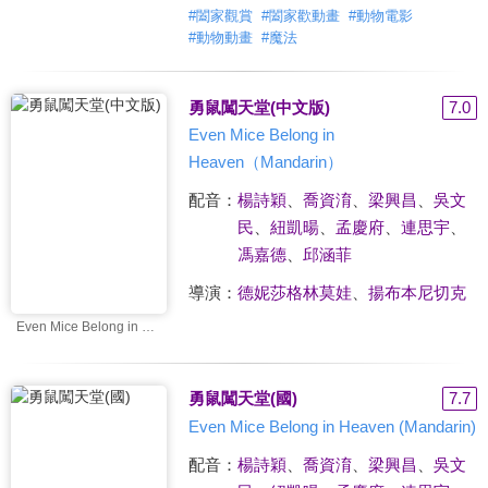
#
闔家觀賞
#
闔家歡動畫
#
動物電影
#
動物動畫
#
魔法
勇鼠闖天堂(中文版)
7.0
Even Mice Belong in
Heaven（Mandarin）
配音：
楊詩穎
、
喬資淯
、
梁興昌
、
吳文
民
、
紐凱暘
、
孟慶府
、
連思宇
、
馮嘉德
、
邱涵菲
導演：
德妮莎格林莫娃
、
揚布本尼切克
Even Mice Belong in Heaven（Mandarin）
勇鼠闖天堂(國)
7.7
Even Mice Belong in Heaven (Mandarin)
配音：
楊詩穎
、
喬資淯
、
梁興昌
、
吳文