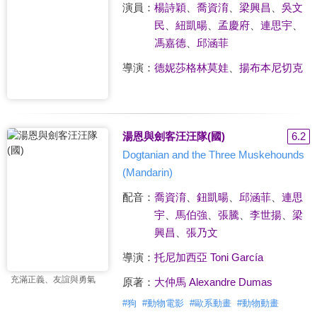
演員：
楊詩穎
、
喬資淯
、
梁興昌
、
吳文
民
、
紐凱暘
、
孟慶府
、
連思宇
、
馮嘉德
、
邱涵菲
導演：
德妮莎格林莫娃
、
揚布本尼切克
湯恩與劍客汪汪隊(國)
6.2
Dogtanian and the Three Muskehounds
(Mandarin)
配音：
喬資淯
、
鈕凱暘
、
邱涵菲
、
連思
宇
、
馬伯強
、
張騰
、
李世揚
、
梁
興昌
、
張乃文
導演：
托尼加西亞 Toni García
充滿正義、友誼與勇氣
原著：
大仲馬 Alexandre Dumas
#
狗
#
動物電影
#
歐系動畫
#
動物動畫