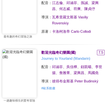
配音：
江志倫
、
邱涵菲
、
孫誠
、
梁興
昌
、
何志威
、
符爽
、
陳貞伃
導演：
瓦希里羅文斯基 Vasiliy
Rovenskiy
原著：
卡洛柯洛帝 Carlo Collodi
最有趣的奇幻冒險之旅
歡迎光臨奇幻樂園(國)
7.5
Journey to Yourland (Mandarin)
配音：
邱涵菲
、
吳佳樺
、
鈕凱暘
、
李世
揚
、
詹雅菁
、
梁興昌
、
馬國堯
導演：
彼得布金斯基 Peter Budinský
#
歐系動畫
一趟趣味橫生的驚奇冒險