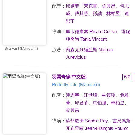
配音：
邱涵菲
、
宋克軍
、
梁興昌
、
何志
威
、
傅其慧
、
孫誠
、
林柏昱
、
連
思宇
導演：
里卡德庫索 Ricard Cussó
、
塔妮
亞樊尚 Tania Vincent
Scarygirl (Mandarin)
原著：
內森尤列維丘斯 Nathan
Jurevicius
羽翼奇緣(中文版)
6.0
Butterfly Tale (Mandarin)
配音：
連思宇
、
汪世瑋
、
林筱玲
、
詹雅
菁
、
邱涵菲
、
馬伯強
、
林柏昱
、
梁興昌
導演：
蘇菲羅伊 Sophie Roy
、
吉恩馮斯
瓦布里歐 Jean-François Pouliot