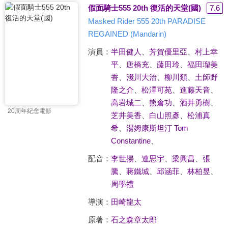
假面騎士555 20th 復活的天堂(國)
7.6
Masked Rider 555 20th PARADISE
REGAINED (Mandarin)
演員：
半田健人
、
芳賀優里亞
、
村上幸
平
、
唐橋充
、
藤田玲
、
福田瑠美
香
、
淺川大治
、
柳川類
、
土師野
隆之介
、
松澤可苑
、
進藤天音
、
高岩城二
、
熊倉功
、
酒井勇樹
、
20周年紀念電影
芝井美香
、
白山照彥
、
松浦真
希
、
湯姆康斯坦汀 Tom
Constantine
、
配音：
李世揚
、
連思宇
、
梁興昌
、
張
騰
、
蔣鐵城
、
邱涵菲
、
林柏昱
、
周學禮
導演：
田崎龍太
原著：
石之森章太郎