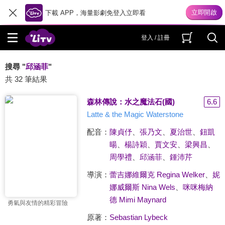
下載 APP，海量影劇免登入立即看
登入 / 註冊
搜尋 "
邱涵菲
"
共 32 筆結果
森林傳說：水之魔法石(國)
6.6
Latte & the Magic Waterstone
配音：
陳貞伃
、
張乃文
、
夏治世
、
鈕凱
暘
、
楊詩穎
、
賈文安
、
梁興昌
、
周學禮
、
邱涵菲
、
鍾沛芹
導演：
蕾吉娜維爾克 Regina Welker
、
妮
娜威爾斯 Nina Wels
、
咪咪梅納
德 Mimi Maynard
勇氣與友情的精彩冒險
原著：
Sebastian Lybeck