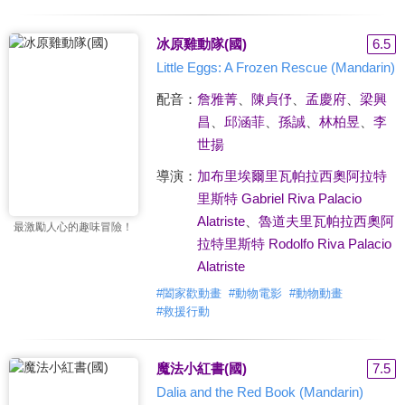
冰原雞動隊(國)
6.5
Little Eggs: A Frozen Rescue (Mandarin)
配音：
詹雅菁
、
陳貞伃
、
孟慶府
、
梁興
昌
、
邱涵菲
、
孫誠
、
林柏昱
、
李
世揚
導演：
加布里埃爾里瓦帕拉西奧阿拉特
里斯特 Gabriel Riva Palacio
Alatriste
、
魯道夫里瓦帕拉西奧阿
最激勵人心的趣味冒險！
拉特里斯特 Rodolfo Riva Palacio
Alatriste
#
闔家歡動畫
#
動物電影
#
動物動畫
#
救援行動
魔法小紅書(國)
7.5
Dalia and the Red Book (Mandarin)