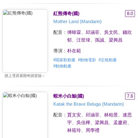
紅熊傳奇(國)
8.0
Mother Land (Mandarin)
配音：
傅暐霖
、
邱涵菲
、
吳文民
、
錢欣
郁
、
汪世瑋
、
孫誠
、
梁興昌
導演：
朴在範
#
闔家歡動畫
#
動物電影
#
定格動畫
#
動物動畫
踏上雪原展開奇蹟冒險～
蝦米小白鯨(國)
7.6
Katak the Brave Beluga (Mandarin)
配音：
賈文安
、
邱涵菲
、
林柏昱
、
連思
宇
、
吳佳樺
、
梁興昌
、
孟慶府
、
林筱玲
、
周學禮