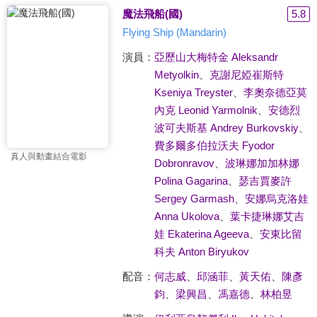
魔法飛船(國)
5.8
Flying Ship (Mandarin)
演員：
亞歷山大梅特金 Aleksandr
Metyolkin
、
克謝尼婭崔斯特
Kseniya Treyster
、
李奧奈德亞莫
內克 Leonid Yarmolnik
、
安德烈
波可夫斯基 Andrey Burkovskiy
、
費多爾多伯拉沃夫 Fyodor
真人與動畫結合電影
Dobronravov
、
波琳娜加加林娜
Polina Gagarina
、
瑟吉賈麥許
Sergey Garmash
、
安娜烏克洛娃
Anna Ukolova
、
葉卡捷琳娜艾吉
娃 Ekaterina Ageeva
、
安東比留
科夫 Anton Biryukov
配音：
何志威
、
邱涵菲
、
黃天佑
、
陳彥
鈞
、
梁興昌
、
馮嘉德
、
林柏昱