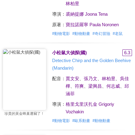
林柏昱
導演：
裘納提娜 Joona Tena
原著：
寶拉諾羅寧 Paula Noronen
#
動物電影
#
動物動畫
#
奇幻冒險
#
老鼠
小松鼠大偵探(國)
6.3
Detective Chirp and the Golden Beehive
(Mandarin)
配音：
賈文安
、
張乃文
、
林柏昱
、
吳佳
樺
、
符爽
、
梁興昌
、
何志威
、
邱
涵菲
導演：
格里戈里沃扎金 Grigoriy
Vozhakin
珍貴的黃金蜂巢遭竊了！
#
動物電影
#
歐系動畫
#
動物動畫