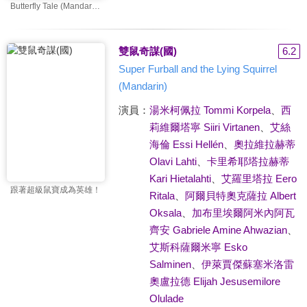
Butterfly Tale (Mandarin)
雙鼠奇謀(國)
6.2
Super Furball and the Lying Squirrel
(Mandarin)
演員：
湯米柯佩拉 Tommi Korpela
、
西
莉維爾塔寧 Siiri Virtanen
、
艾絲
海倫 Essi Hellén
、
奧拉維拉赫蒂
Olavi Lahti
、
卡里希耶塔拉赫蒂
Kari Hietalahti
、
艾羅里塔拉 Eero
跟著超級鼠寶成為英雄！
Ritala
、
阿爾貝特奧克薩拉 Albert
Oksala
、
加布里埃爾阿米內阿瓦
齊安 Gabriele Amine Ahwazian
、
艾斯科薩爾米寧 Esko
Salminen
、
伊萊賈傑蘇塞米洛雷
奧盧拉德 Elijah Jesusemilore
Olulade