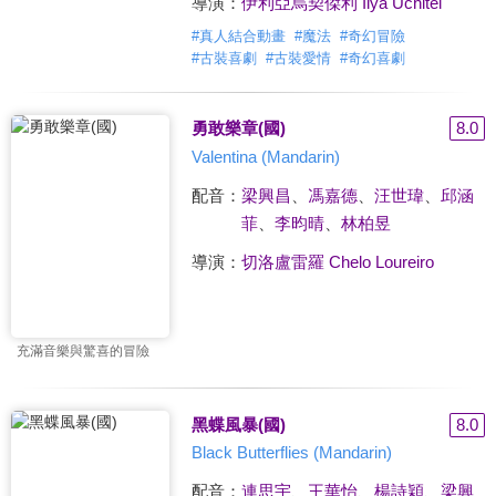
導演：
伊利亞烏契傑利 Ilya Uchitel
#
真人結合動畫
#
魔法
#
奇幻冒險
#
古裝喜劇
#
古裝愛情
#
奇幻喜劇
勇敢樂章(國)
8.0
Valentina (Mandarin)
配音：
梁興昌
、
馮嘉德
、
汪世瑋
、
邱涵
菲
、
李昀晴
、
林柏昱
導演：
切洛盧雷羅 Chelo Loureiro
充滿音樂與驚喜的冒險
黑蝶風暴(國)
8.0
Black Butterflies (Mandarin)
配音：
連思宇
、
王華怡
、
楊詩穎
、
梁興