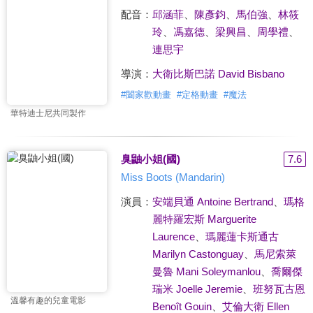
配音：
邱涵菲
、
陳彥鈞
、
馬伯強
、
林筱
玲
、
馮嘉德
、
梁興昌
、
周學禮
、
連思宇
導演：
大衛比斯巴諾 David Bisbano
#
闔家歡動畫
#
定格動畫
#
魔法
華特迪士尼共同製作
臭鼬小姐(國)
7.6
Miss Boots (Mandarin)
演員：
安端貝通 Antoine Bertrand
、
瑪格
麗特羅宏斯 Marguerite
Laurence
、
瑪麗蓮卡斯通古
Marilyn Castonguay
、
馬尼索萊
曼魯 Mani Soleymanlou
、
喬爾傑
瑞米 Joelle Jeremie
、
班努瓦古恩
溫馨有趣的兒童電影
Benoît Gouin
、
艾倫大衛 Ellen