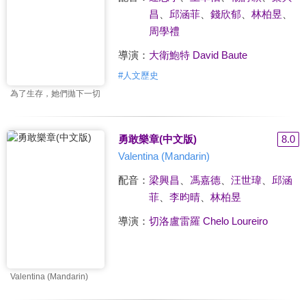
昌
、
邱涵菲
、
錢欣郁
、
林柏昱
、
周學禮
導演：
大衛鮑特 David Baute
#
人文歷史
為了生存，她們拋下一切
勇敢樂章(中文版)
8.0
Valentina (Mandarin)
配音：
梁興昌
、
馮嘉德
、
汪世瑋
、
邱涵
菲
、
李昀晴
、
林柏昱
導演：
切洛盧雷羅 Chelo Loureiro
Valentina (Mandarin)