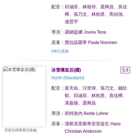
配音：
邱涵菲
、
林筱玲
、
梁興昌
、
吳佳
樺
、
張乃文
、
林柏昱
、
馬伯強
、
連思宇
導演：
裘納提娜 Joona Tena
原著：
寶拉諾羅寧 Paula Noronen
#
奇幻喜劇
冰雪壞皇后(國)
5.9
North (Mandarin)
配音：
黃天佑
、
汪世瑋
、
張乃文
、
錢欣
郁
、
邱涵菲
、
林柏昱
、
吳佳樺
、
馮嘉德
、
梁興昌
導演：
班特洛內 Bente Lohne
原著：
漢斯克里斯蒂安安徒生 Hans
安徒生經典童話改編
Christian Andersen