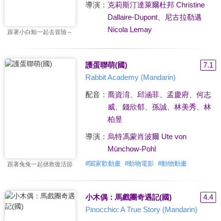
導演：
克莉斯汀達萊爾杜邦 Christine
Dallaire-Dupont
、
尼古拉勒邁
Nicola Lemay
跟著小白鯨一起去冒險～
護蛋聯萌(國)
7.1
Rabbit Academy (Mandarin)
配音：
喬資淯
、
邱涵菲
、
孟慶府
、
何志
威
、
錢欣郁
、
孫誠
、
林美秀
、
林
柏昱
導演：
烏特馮蒙肖波爾 Ute von
Münchow-Pohl
#
闔家歡動畫
#
動物電影
#
動物動畫
跟著兔兔一起拯救復活節
小木偶：馬戲團奇遇記(國)
4.4
Pinocchio: A True Story (Mandarin)