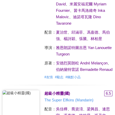
David
、
米麗安福尼爾 Myriam
Fournier
、
茵卡馬洛維奇 Inka
Malovic
、
迪諾塔瓦隆 Dino
Tavarone
配音：
夏治世
、
邱涵菲
、
馮嘉德
、
馬伯
強
、
楊詩穎
、
張騰
、
林柏昱
導演：
雅恩朗諾特圖吉恩 Yan Lanouette
Turgeon
原著：
安德烈莫朗松 André Melançon
、
伯納黛特雷諾 Bernadette Renaud
#
友情
#
勵志
#
幽默小品
超級小精靈(國)
6.5
The Super Elfkins (Mandarin)
配音：
吳佳樺
、
喬資淯
、
梁興昌
、
連思