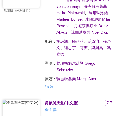
von Dohnányi
、
海克賓考斯基
兒童版《哈利波特》
Heiko Pinkowski
、
瑪爾琳洛絲
Marleen Lohse
、
米朗波榭 Milan
Peschel
、
丹尼茲奧茲比 Deniz
Akyüz
、
諾爾迪奧普 Noel Diop
配音：
楊詩穎
、
邱涵菲
、
喬資淯
、
張乃
文
、
連思宇
、
符爽
、
梁興昌
、
馮
嘉德
導演：
葛瑞格施尼茲勒 Gregor
Schnitzler
原著：
瑪吉特奧爾 Margit Auer
#
魔法
勇鼠闖天堂(中文版)
7.7
全 1 集