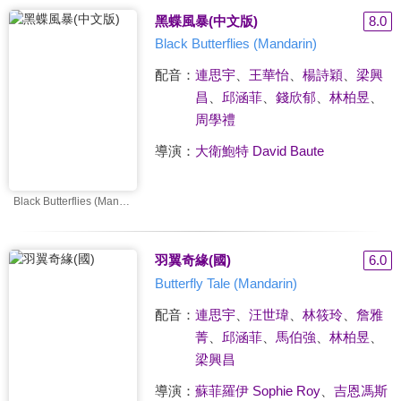
黑蝶風暴(中文版)
8.0
Black Butterflies (Mandarin)
配音：
連思宇
、
王華怡
、
楊詩穎
、
梁興
昌
、
邱涵菲
、
錢欣郁
、
林柏昱
、
周學禮
導演：
大衛鮑特 David Baute
Black Butterflies (Mandarin)
羽翼奇緣(國)
6.0
Butterfly Tale (Mandarin)
配音：
連思宇
、
汪世瑋
、
林筱玲
、
詹雅
菁
、
邱涵菲
、
馬伯強
、
林柏昱
、
梁興昌
導演：
蘇菲羅伊 Sophie Roy
、
吉恩馮斯