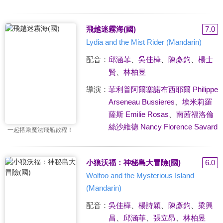
飛越迷霧海(國)
7.0
Lydia and the Mist Rider (Mandarin)
配音：
邱涵菲
、
吳佳樺
、
陳彥鈞
、
楊士
賢
、
林柏昱
導演：
菲利普阿爾塞諾布西耶爾 Philippe
Arseneau Bussieres
、
埃米莉羅
薩斯 Emilie Rosas
、
南茜福洛倫
絲沙維德 Nancy Florence Savard
一起搭乘魔法飛船啟程！
小狼沃福：神秘島大冒險(國)
6.0
Wolfoo and the Mysterious Island
(Mandarin)
配音：
吳佳樺
、
楊詩穎
、
陳彥鈞
、
梁興
昌
、
邱涵菲
、
張立昂
、
林柏昱