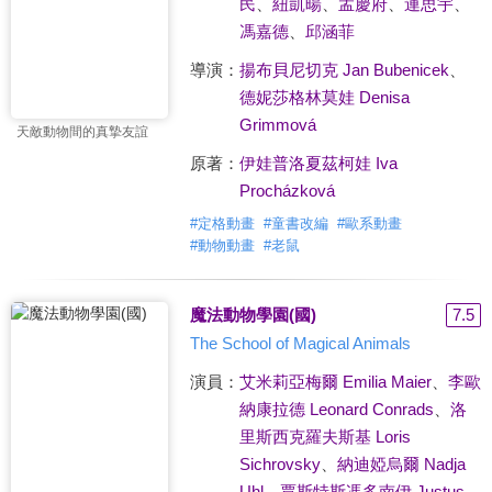
民
、
紐凱暘
、
孟慶府
、
連思宇
、
馮嘉德
、
邱涵菲
導演：
揚布貝尼切克 Jan Bubenicek
、
德妮莎格林莫娃 Denisa
Grimmová
天敵動物間的真摯友誼
原著：
伊娃普洛夏茲柯娃 Iva
Procházková
#
定格動畫
#
童書改編
#
歐系動畫
#
動物動畫
#
老鼠
魔法動物學園(國)
7.5
The School of Magical Animals
演員：
艾米莉亞梅爾 Emilia Maier
、
李歐
納康拉德 Leonard Conrads
、
洛
里斯西克羅夫斯基 Loris
Sichrovsky
、
納迪婭烏爾 Nadja
Uhl
、
賈斯特斯馮多南伊 Justus