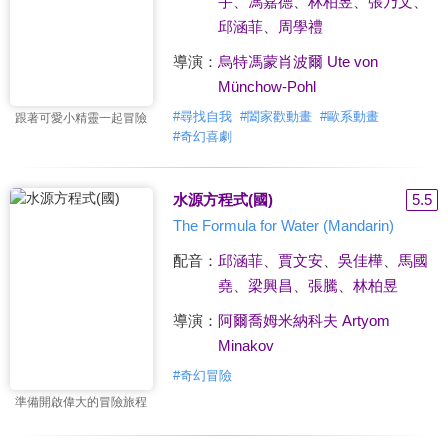
宇
、
馮嘉德
、
林柏昱
、
張乃文
、
邱涵菲
、
周學禮
導演：
烏特馮蒙肖波爾 Ute von
Münchow-Pohl
#
尋找自我
#
闔家歡動畫
#
歐系動畫
跟著可愛小精靈一起冒險
#
奇幻喜劇
水源方程式(國)
5.5
The Formula for Water (Mandarin)
配音：
邱涵菲
、
賈文安
、
吳佳樺
、
馬國
堯
、
梁興昌
、
張騰
、
林柏昱
導演：
阿爾喬姆米納科夫 Artyom
Minakov
#
奇幻冒險
準備開啟偉大的冒險旅程