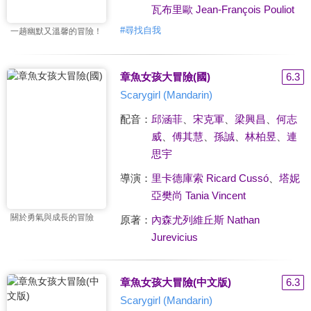
瓦布里歐 Jean-François Pouliot
#
尋找自我
一趟幽默又溫馨的冒險！
章魚女孩大冒險(國)
6.3
Scarygirl (Mandarin)
配音：
邱涵菲
、
宋克軍
、
梁興昌
、
何志
威
、
傅其慧
、
孫誠
、
林柏昱
、
連
思宇
導演：
里卡德庫索 Ricard Cussó
、
塔妮
亞樊尚 Tania Vincent
關於勇氣與成長的冒險
原著：
內森尤列維丘斯 Nathan
Jurevicius
章魚女孩大冒險(中文版)
6.3
Scarygirl (Mandarin)