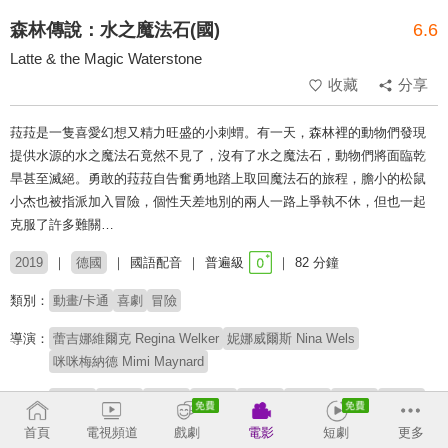
森林傳說：水之魔法石(國)
6.6
Latte & the Magic Waterstone
收藏
分享
菈菈是一隻喜愛幻想又精力旺盛的小刺蝟。有一天，森林裡的動物們發現
提供水源的水之魔法石竟然不見了，沒有了水之魔法石，動物們將面臨乾
旱甚至滅絕。勇敢的菈菈自告奮勇地踏上取回魔法石的旅程，膽小的松鼠
小杰也被指派加入冒險，個性天差地別的兩人一路上爭執不休，但也一起
克服了許多難關…
2019
德國
國語配音
普遍級
82 分鐘
類別：
動畫/卡通
喜劇
冒險
導演：
蕾吉娜維爾克 Regina Welker
妮娜威爾斯 Nina Wels
咪咪梅納德 Mimi Maynard
配音：
陳貞伃
張乃文
夏治世
鈕凱暘
楊詩穎
賈文安
梁興昌
周學禮
邱涵菲
鍾沛芹
首頁
電視頻道
戲劇
電影
短劇
更多