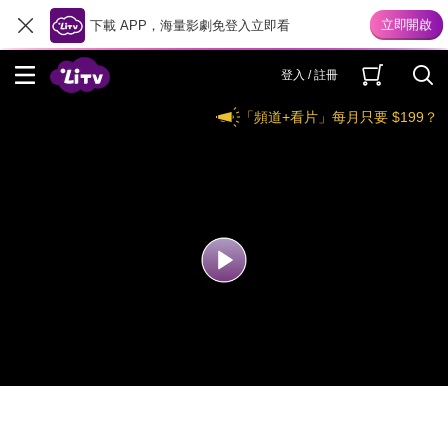
下載 APP，海量影劇免登入立即看
登入 / 註冊
「頻道+看片」每月只要 $199？