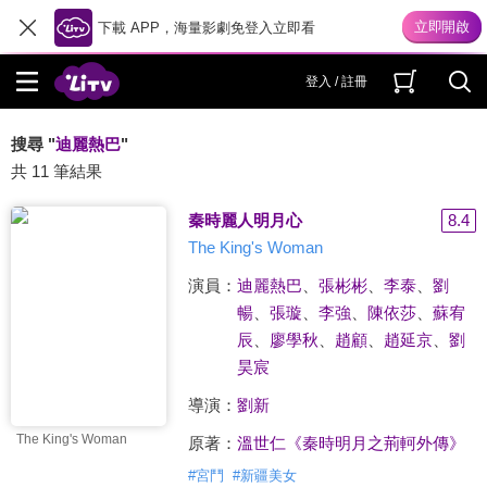
下載 APP，海量影劇免登入立即看
登入 / 註冊
搜尋 "
迪麗熱巴
"
共 11 筆結果
秦時麗人明月心
8.4
The King's Woman
演員：
迪麗熱巴
、
張彬彬
、
李泰
、
劉
暢
、
張璇
、
李強
、
陳依莎
、
蘇宥
辰
、
廖學秋
、
趙顧
、
趙延京
、
劉
昊宸
導演：
劉新
The King's Woman
原著：
溫世仁《秦時明月之荊軻外傳》
#
宮鬥
#
新疆美女