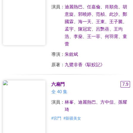
演員：
迪麗熱巴
、
任嘉倫
、
肖順堯
、
胡
意旋
、
郭曉婷
、
范楨
、
此沙
、
鄭
國霖
、
海一天
、
王東
、
王子騰
、
孟宇
、
陳冠宏
、
呂艷蓓
、
王均
浩
、
李燊
、
王一菲
、
何羽霄
、
童
蕾
導演：
朱銳斌
原著：
九鷺非香《馭鮫記》
六扇門
7.9
全 40 集
演員：
林峯
、
迪麗熱巴
、
方中信
、
孫耀
琦
#
宮鬥
#
新疆美女