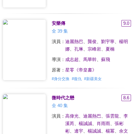
安樂傳
9.0
全 39 集
演員：
迪麗熱巴
、
龔俊
、
劉宇寧
、
楊明
娜
、
孔琳
、
宗峰岩
、
夏楠
導演：
成志超
、
馬華幹
、
蘇飛
原著：
星零《帝皇書》
#
身分交換
#
復仇
#
新疆美女
微時代之戀
8.6
全 40 集
演員：
高偉光
、
迪麗熱巴
、
張雲龍
、
李
溪芮
、
楊誠誠
、
肖雨雨
、
張彬
彬
、
邊宇
、
楊誠誠
、
楊冪
、
余文