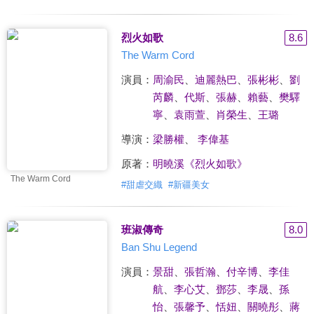
烈火如歌
8.6
The Warm Cord
演員：
周渝民
、
迪麗熱巴
、
張彬彬
、
劉
芮麟
、
代斯
、
張赫
、
賴藝
、
樊驛
寧
、
袁雨萱
、
肖榮生
、
王璐
導演：
梁勝權
、
李偉基
原著：
明曉溪《烈火如歌》
The Warm Cord
#
甜虐交織
#
新疆美女
班淑傳奇
8.0
Ban Shu Legend
演員：
景甜
、
張哲瀚
、
付辛博
、
李佳
航
、
李心艾
、
鄧莎
、
李晟
、
孫
怡
、
張馨予
、
恬妞
、
關曉彤
、
蔣