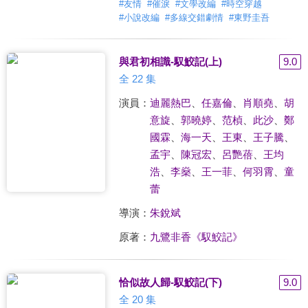
#
友情
#
催淚
#
文學改編
#
時空穿越
#
小說改編
#
多線交錯劇情
#
東野圭吾
與君初相識-馭鮫記(上)
9.0
全 22 集
演員：
迪麗熱巴
、
任嘉倫
、
肖順堯
、
胡
意旋
、
郭曉婷
、
范楨
、
此沙
、
鄭
國霖
、
海一天
、
王東
、
王子騰
、
孟宇
、
陳冠宏
、
呂艷蓓
、
王均
浩
、
李燊
、
王一菲
、
何羽霄
、
童
蕾
導演：
朱銳斌
原著：
九鷺非香《馭鮫記》
恰似故人歸-馭鮫記(下)
9.0
全 20 集