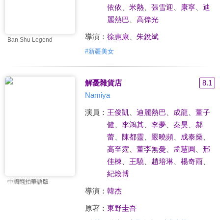
依依
、
米熱
、
張雪迎
、
康寧
、
迪
麗熱巴
、
高偉光
導演：
徐惠康
、
朱銳斌
Ban Shu Legend
#
新疆美女
解憂雜貨店
8.1
Namiya
演員：
王俊凱
、
迪麗熱巴
、
成龍
、
董子
健
、
李鴻其
、
李夢
、
秦昊
、
郝
蕾
、
陳都靈
、
嚴曉頻
、
成泰燊
、
高至霆
、
董李無憂
、
孟慧圓
、
邢
佳棟
、
王驍
、
趙培琳
、
楊奇雨
、
紀煥博
中國翻拍華語版
導演：
韓杰
原著：
東野圭吾