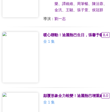
樂
、
譚維維
、
周筆暢
、
陳法蓉
、
金汎
、
王驍
、
張子萱
、
侯冠群
導演：
劉一志
暖心聯動！迪麗熱巴生日，張馨予曬合照
8.4
全 1 集
顛覆形象全力蛻變！迪麗熱巴增重練肌出
8.0
全 1 集