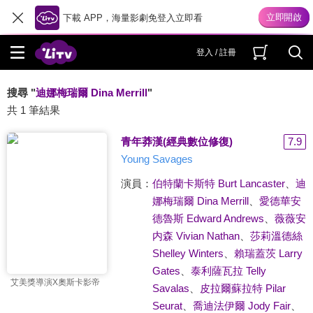
下載 APP，海量影劇免登入立即看
登入 / 註冊
搜尋 "
迪娜梅瑞爾 Dina Merrill
"
共 1 筆結果
青年莽漢(經典數位修復)
7.9
Young Savages
演員：
伯特蘭卡斯特 Burt Lancaster
、
迪
娜梅瑞爾 Dina Merrill
、
愛德華安
德魯斯 Edward Andrews
、
薇薇安
内森 Vivian Nathan
、
莎莉溫德絲
Shelley Winters
、
賴瑞蓋茨 Larry
Gates
、
泰利薩瓦拉 Telly
艾美獎導演X奧斯卡影帝
Savalas
、
皮拉爾蘇拉特 Pilar
Seurat
、
喬迪法伊爾 Jody Fair
、