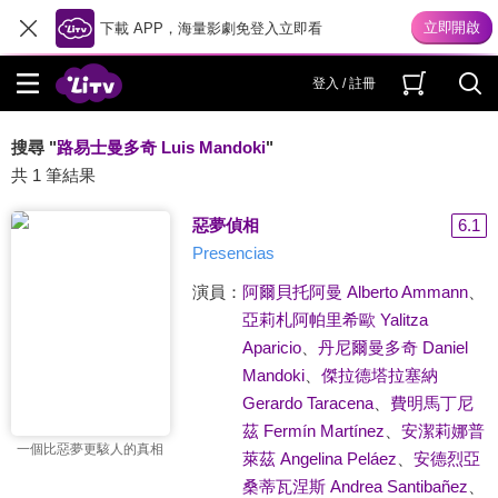
下載 APP，海量影劇免登入立即看
登入 / 註冊
搜尋 "
路易士曼多奇 Luis Mandoki
"
共 1 筆結果
惡夢偵相
6.1
Presencias
演員：
阿爾貝托阿曼 Alberto Ammann
、
亞莉札阿帕里希歐 Yalitza
Aparicio
、
丹尼爾曼多奇 Daniel
Mandoki
、
傑拉德塔拉塞納
Gerardo Taracena
、
費明馬丁尼
茲 Fermín Martínez
、
安潔莉娜普
一個比惡夢更駭人的真相
萊茲 Angelina Peláez
、
安德烈亞
桑蒂瓦涅斯 Andrea Santibañez
、