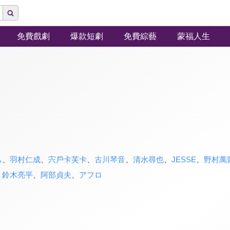
免費戲劇
爆款短劇
免費綜藝
蒙福人生
己
、
羽村仁成
、
宍戶卡芙卡
、
古川琴音
、
清水尋也
、
JESSE
、
野村萬
、
鈴木亮平
、
阿部貞夫
、
アフロ