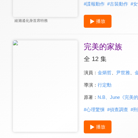
#
諜報動作
#
古裝動作
#
女
播放
綾瀨遙化身首席特務
完美的家族
全 12 集
演員：
金炳哲
、
尹世雅
、
導演：
行定勳
原著：
N.B、June《完美
#
心理驚悚
#
偵查調查
#
刑
播放