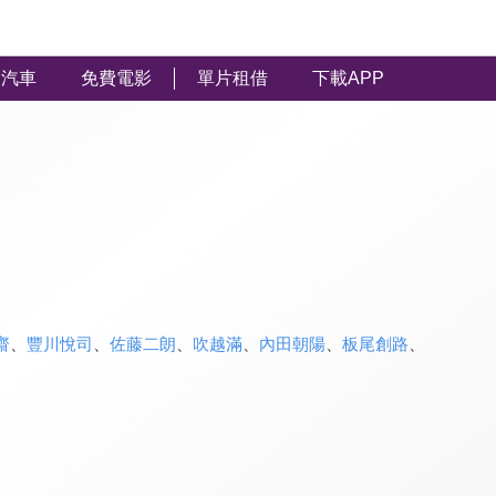
汽車
免費電影
單片租借
下載APP
齋
、
豐川悅司
、
佐藤二朗
、
吹越滿
、
內田朝陽
、
板尾創路
、