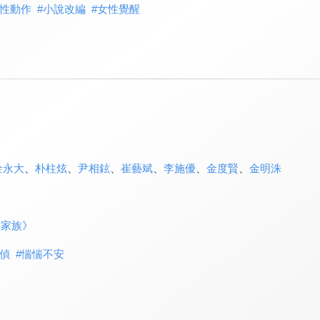
性動作
#
小說改編
#
女性覺醒
金永大
、
朴柱炫
、
尹相鉉
、
崔藝斌
、
李施優
、
金度賢
、
金明洙
的家族》
偵
#
惴惴不安