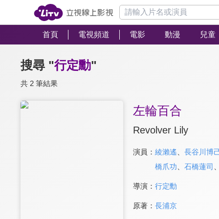
首頁
電視頻道
電影
動漫
兒童
搜尋 "
行定勳
"
共 2 筆結果
左輪百合
Revolver Lily
演員：
綾瀨遙
、
長谷川博
橋爪功
、
石橋蓮司
導演：
行定勳
原著：
長浦京