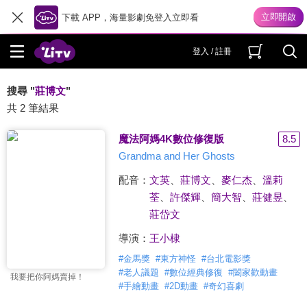
下載 APP，海量影劇免登入立即看
登入 / 註冊
搜尋 "
莊博文
"
共 2 筆結果
魔法阿媽4K數位修復版
8.5
Grandma and Her Ghosts
配音：
文英
、
莊博文
、
麥仁杰
、
溫莉
荃
、
許傑輝
、
簡大智
、
莊健昱
、
莊岱文
導演：
王小棣
#
金馬獎
#
東方神怪
#
台北電影獎
#
老人議題
#
數位經典修復
#
闔家歡動畫
我要把你阿媽賣掉！
#
手繪動畫
#
2D動畫
#
奇幻喜劇