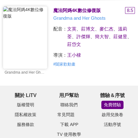
魔法阿媽4K數位修復版
8.5
Grandma and Her Ghosts
配音：
文英
、
莊博文
、
麥仁杰
、
溫莉
荃
、
許傑輝
、
簡大智
、
莊健昱
、
莊岱文
導演：
王小棣
#
闔家歡動畫
Grandma and Her Ghosts
關於 LiTV
用戶幫助
體驗＆序號
版權聲明
聯絡我們
免費體驗
隱私權政策
常見問題
啟用兌換卷
服務條款
下載 APP
活動序號
TV 使用教學