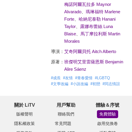
梅諾阿爾瓦拉多 Maynor
Alvarado
、
瑪琳福特 Marlene
Forte
、
哈納尼泰勒 Hanani
Taylor
、
露娜布蕾絲 Luna
Blaise
、
馬丁摩拉利斯 Martin
Morales
導演：
艾奇阿爾貝托 Aitch Alberto
原著：
班傑明艾里雷薩恩斯 Benjamin
Alire Sáenz
#
成長
#
友情
#
青春愛情
#
LGBTQ
#
文學改編
#
小說改編
#
初戀
#
同志情誼
關於 LiTV
用戶幫助
體驗＆序號
版權聲明
聯絡我們
免費體驗
隱私權政策
常見問題
啟用兌換卷