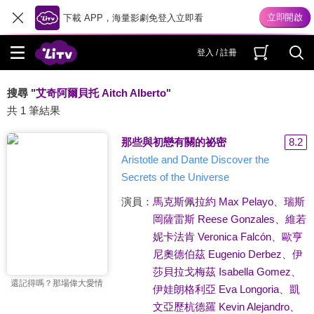
下載 APP，海量影劇免登入立即看
登入 / 註冊
搜尋 "
艾奇阿爾貝托 Aitch Alberto
"
共 1 筆結果
那些與初戀有關的祕密
8.2
Aristotle and Dante Discover the
Secrets of the Universe
演員：
馬克斯佩拉約 Max Pelayo
、
瑞斯
岡薩雷斯 Reese Gonzales
、
維若
妮卡法肯 Veronica Falcón
、
歐亨
尼奧德伯茲 Eugenio Derbez
、
伊
莎貝拉戈梅茲 Isabella Gomez
、
還記得嗎？那場偉大愛情
伊娃朗格利亞 Eva Longoria
、
凱
文亞歷杭德羅 Kevin Alejandro
、